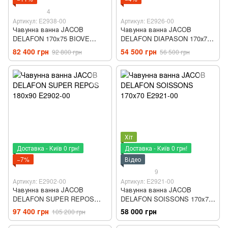
4
Артикул: E2938-00
Артикул: E2926-00
Чавунна ванна JACOB
Чавунна ванна JACOB
DELAFON 170x75 BIOVE
DELAFON DIAPASON 170х75
E2938-00
E2926-00
82 400 грн
54 500 грн
92 800 грн
56 500 грн
Хіт
Доставка - Київ 0 грн!
Доставка - Київ 0 грн!
−7%
Відео
9
Артикул: E2902-00
Артикул: E2921-00
Чавунна ванна JACOB
Чавунна ванна JACOB
DELAFON SUPER REPOS
DELAFON SOISSONS 170x70
180x90 E2902-00
E2921-00
97 400 грн
58 000 грн
105 200 грн