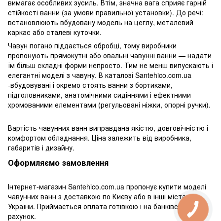
вимагає особливих зусиль. Втім, значна вага сприяє гарній
стійкості ванни (за умови правильної установки). До речі:
встановлюють вбудовану модель на цеглу, металевий
каркас або сталеві куточки.
Чавун погано піддається обробці, тому виробники
пропонують прямокутні або овальні чавунні ванни — надати
їм більш складні форми непросто. Тим не менш випускають і
елегантні моделі з чавуну. В каталозі Santehico.com.ua
-вбудовувані і окремо стоять ванни з бортиками,
підголовниками, анатомічними сидіннями і ефектними
хромованими елементами (регульовані ніжки, опорні ручки).
Вартість чавунних ванн виправдана якістю, довговічністю і
комфортом обладнання. Ціна залежить від виробника,
габаритів і дизайну.
Оформляємо замовлення
Інтернет-магазин Santehico.com.ua пропонує купити моделі
чавунних ванн з доставкою по Києву або в інші міста
України. Приймається оплата готівкою і на банківський
рахунок.