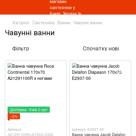
Каталог
Сантехніка
Ванни
Чавунні ванни
Чавунні ванни
Фільтр
Спочатку нові
Доставка - Київ 0 грн!
−3%
Артикул:
Артикул: E2937-00
Ванна чавунна Jacob Delafon
A21291100R+A150412330