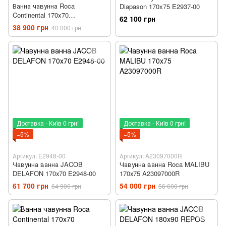
Ванна чавунна Roca
Diapason 170x75 E2937-00
Continental 170x70
62 100 грн
A21291100R з ногами
38 900 грн
40 000 грн
Доставка - Київ 0 грн!
Доставка - Київ 0 грн!
−5%
−5%
Артикул: E2948-00
Артикул: A23097000R
Чавунна ванна JACOB
Чавунна ванна Roca MALIBU
DELAFON 170х70 E2948-00
170х75 A23097000R
61 700 грн
54 000 грн
64 900 грн
56 600 грн