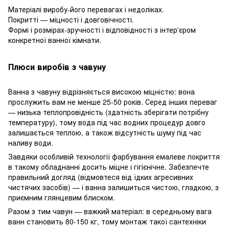
Матеріалі виробу-його перевагах і недоліках.
Покритті — міцності і довговічності.
Формі і розмірах-зручності і відповідності з інтер'єром
конкретної ванної кімнати.
Плюси виробів з чавуну
Ванна з чавуну відрізняється високою міцністю: вона
прослужить вам не менше 25-50 років. Серед інших переваг
— низька теплопровідність (здатність зберігати потрібну
температуру), тому вода під час водних процедур довго
залишається теплою, а також відсутність шуму під час
наливу води.
Завдяки особливій технології фарбування емалеве покриття
в такому обладнанні досить міцне і гігієнічне. Забезпечте
правильний догляд (відмовтеся від їдких агресивних
чистячих засобів) — і ванна залишиться чистою, гладкою, з
приємним глянцевим блиском.
Разом з тим чавун — важкий матеріал: в середньому вага
ванн становить 80-150 кг, тому монтаж такої сантехніки