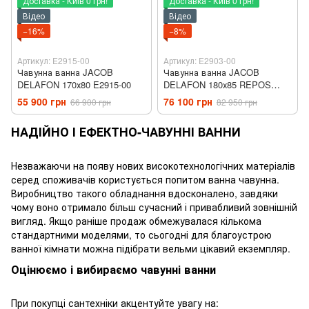
Доставка - Київ 0 грн!
Доставка - Київ 0 грн!
Відео
Відео
−16%
−8%
Артикул: E2915-00
Артикул: E2903-00
Чавунна ванна JACOB
Чавунна ванна JACOB
DELAFON 170х80 E2915-00
DELAFON 180х85 REPOS
E2903-00
55 900 грн
76 100 грн
66 900 грн
82 950 грн
НАДІЙНО І ЕФЕКТНО-ЧАВУННІ ВАННИ
Незважаючи на появу нових високотехнологічних матеріалів
серед споживачів користується попитом ванна чавунна.
Виробництво такого обладнання вдосконалено, завдяки
чому воно отримало більш сучасний і привабливий зовнішній
вигляд. Якщо раніше продаж обмежувалася кількома
стандартними моделями, то сьогодні для благоустрою
ванної кімнати можна підібрати вельми цікавий екземпляр.
Оцінюємо і вибираємо чавунні ванни
При покупці сантехніки акцентуйте увагу на: