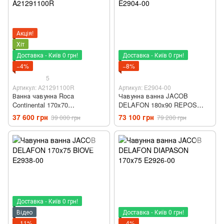
Акція!
Хіт
Доставка - Київ 0 грн!
Доставка - Київ 0 грн!
−4%
−8%
5
Артикул: A21291100R
Артикул: E2904-00
Ванна чавунна Roca
Чавунна ванна JACOB
Continental 170x70
DELAFON 180x90 REPOS
A21291100R
E2904-00
37 600 грн
73 100 грн
39 000 грн
79 200 грн
Доставка - Київ 0 грн!
Відео
Доставка - Київ 0 грн!
−11%
−4%