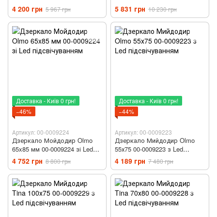
підсвічуванням
підсвічуванням
4 200 грн
5 831 грн
5 967 грн
10 230 грн
Доставка - Київ 0 грн!
Доставка - Київ 0 грн!
−46%
−44%
Артикул: 00-0009224
Артикул: 00-0009223
Дзеркало Мойдодир Olmo
Дзеркало Мийдодир Olmo
65x85 мм 00-0009224 зі Led
55х75 00-0009223 з Led
підсвічуванням
підсвічуванням
4 752 грн
4 189 грн
8 800 грн
7 480 грн