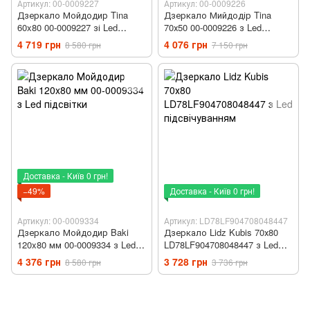
Артикул: 00-0009227
Артикул: 00-0009226
Дзеркало Мойдодир Tina
Дзеркало Мийдодір Tina
60x80 00-0009227 зі Led
70х50 00-0009226 з Led
підсвічуванням
підсвічуванням
4 719 грн
4 076 грн
8 580 грн
7 150 грн
Доставка - Київ 0 грн!
−49%
Доставка - Київ 0 грн!
Артикул: 00-0009334
Артикул: LD78LF904708048447
Дзеркало Мойдодир Baki
Дзеркало Lidz Kubis 70х80
120x80 мм 00-0009334 з Led
LD78LF904708048447 з Led
підсвітки
підсвічуванням
4 376 грн
3 728 грн
8 580 грн
3 736 грн