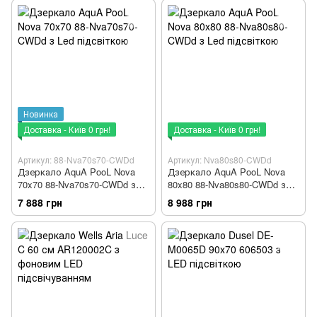
Новинка
Доставка - Київ 0 грн!
Доставка - Київ 0 грн!
Артикул: 88-Nva70s70-CWDd
Артикул: Nva80s80-CWDd
Дзеркало AquA PooL Nova
Дзеркало AquA PooL Nova
70x70 88-Nva70s70-CWDd з
80x80 88-Nva80s80-CWDd з
Led підсвіткою
Led підсвіткою
7 888 грн
8 988 грн