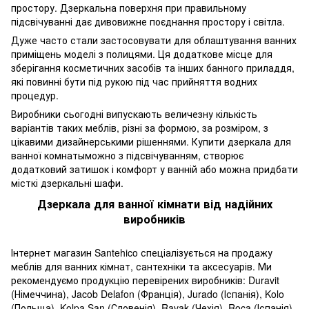
простору. Дзеркальна поверхня при правильному
підсвічуванні дає дивовижне поєднання простору і світла.
Дуже часто стали застосовувати для облаштування ванних
приміщень моделі з полицями. Ця додаткове місце для
зберігання косметичних засобів та інших банного приладдя,
які повинні бути під рукою під час прийняття водних
процедур.
Виробники сьогодні випускають величезну кількість
варіантів таких меблів, різні за формою, за розміром, з
цікавими дизайнерськими рішеннями. Купити дзеркала для
ванної комнатыможно з підсвічуванням, створює
додатковий затишок і комфорт у ванній або можна придбати
місткі дзеркальні шафи.
Дзеркала для ванної кімнати від надійних
виробників
Інтернет магазин Santehico спеціалізується на продажу
меблів для ванних кімнат, сантехніки та аксесуарів. Ми
рекомендуємо продукцію перевірених виробників: Duravit
(Німеччина), Jacob Delafon (Франція), Jurado (Іспанія), Kolo
(Польща), Kolpa San (Словенія), Ravak (Чехія), Roca (Іспанія),