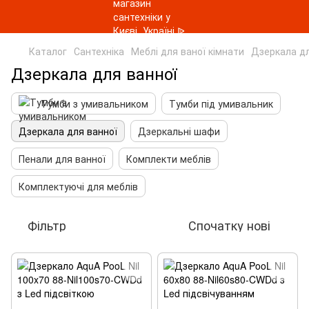
Каталог
Сантехніка
Меблі для ваної кімнати
Дзеркала дл
Дзеркала для ванної
Тумби з умивальником
Тумби під умивальник
Дзеркала для ванної
Дзеркальні шафи
Пенали для ванної
Комплекти меблів
Комплектуючі для меблів
Фільтр
Спочатку нові