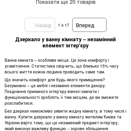
Показати ще 20 товарів
Назад
Вперед
1
з 17
Дзеркало у ванну кімнату – незамінний
елемент інтер'єру
Ванна кімната – особливе місце. Це зона комфорту і
усамітнення. Статистика свідчить, що близько 15% часу
всього життя кожна людина проводить саме там.
Що значить комфорт для будь-якого приміщення?
Безумовно – це меблі і незамінні елементи декору.
Поєднання приємного інтер'єру ванної кімнати і
функціональності зроблять її тим місцем, де ви зможете
розслабитися.
Без дзеркал неможливо уявити жодну кімнату, в тому числі і
ванну. Купити дзеркало у ванну кімнату жителям Києва та
України варто тому, що це незамінний предмет інтер'єру,
який виконує важливу функцію – зорове збільшення