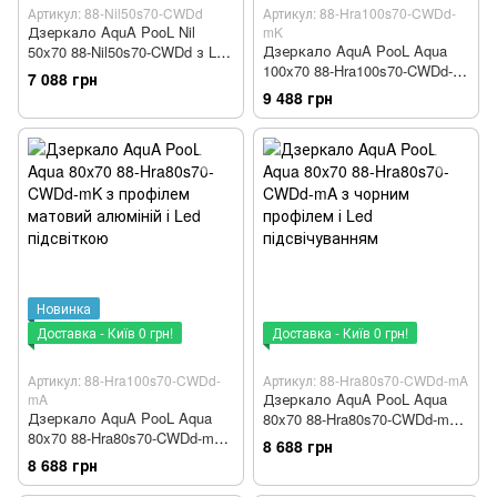
Артикул: 88-Nil50s70-CWDd
Артикул: 88-Hra100s70-CWDd-
Дзеркало AquA PooL Nil
mK
Дзеркало AquA PooL Aqua
50x70 88-Nil50s70-CWDd з Led
100x70 88-Hra100s70-CWDd-
підсвіткою
7 088 грн
mK з профілем матовий
9 488 грн
алюміній і Led підсвічуванням
Новинка
Доставка - Київ 0 грн!
Доставка - Київ 0 грн!
Артикул: 88-Hra100s70-CWDd-
Артикул: 88-Hra80s70-CWDd-mA
Дзеркало AquA PooL Aqua
mA
Дзеркало AquA PooL Aqua
80x70 88-Hra80s70-CWDd-mA
80x70 88-Hra80s70-CWDd-mK
з чорним профілем і Led
8 688 грн
з профілем матовий алюміній
підсвічуванням
8 688 грн
і Led підсвіткою