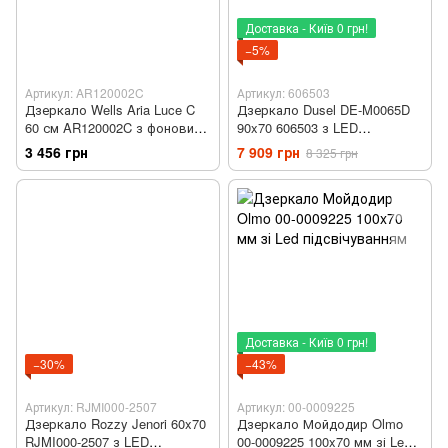
Доставка - Київ 0 грн!
−5%
Артикул: AR120002C
Артикул: 606503
Дзеркало Wells Aria Luce C
Дзеркало Dusel DE-M0065D
60 см AR120002C з фоновим
90x70 606503 з LED
LED підсвічуванням
підсвіткою
3 456 грн
7 909 грн
8 325 грн
Доставка - Київ 0 грн!
−30%
−43%
Артикул: RJMI000-2507
Артикул: 00-0009225
Дзеркало Rozzy Jenori 60x70
Дзеркало Мойдодир Olmo
RJMI000-2507 з LED
00-0009225 100x70 мм зі Led