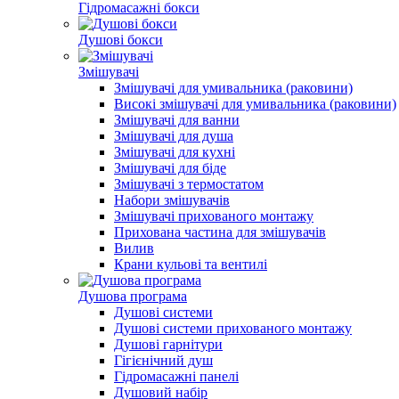
Гідромасажні бокси
Душові бокси
Змішувачі
Змішувачі для умивальника (раковини)
Високі змішувачі для умивальника (раковини)
Змішувачі для ванни
Змішувачі для душа
Змішувачі для кухні
Змішувачі для біде
Змішувачі з термостатом
Набори змішувачів
Змішувачі прихованого монтажу
Прихована частина для змішувачів
Вилив
Крани кульові та вентилі
Душова програма
Душові системи
Душові системи прихованого монтажу
Душові гарнітури
Гігієнічний душ
Гідромасажні панелі
Душовий набір