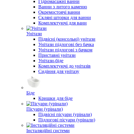
Гідромасажні ванни
Ванни з литого каменю
Окремостоячі ванни
Скляні шторки для ванни
Комплектуючі для ванн
Унітази
Підвісні (консольні) унітази
Унітази підлогові без бачка
Унітази підлогові з бачком
Приставні унітази
Унітази-біде
Комплектуючі до унітазів
Сидіння для унітазу
Біде
Кришки для біде
Пісуари (урінали)
Підвісні пісуари (урінали)
Підлогові пісуари (урінали)
Інсталяційні системи