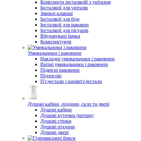
Комплекти інсталяцій з унітазом
Інсталяції для унітазів
Змивні клавіші
Інсталяції для біде
Інсталяції для раковин
Інсталяції для пісуарів
Вбудовувані бачки
Комплектуючі
Умивальники і раковини
Накладні умивальники і раковини
Врізні умивальники і раковини
Підвісні раковини
Підлогові
П'єдестали і напівп'єдестали
Душові кабіни, піддони, скло та двері
Душові кабіни
Душові куточки (штори)
Душові стінки
Душові піддони
Душові двері