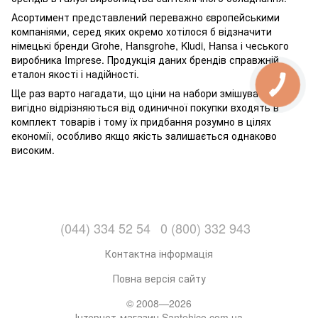
Асортимент представлений переважно європейськими
компаніями, серед яких окремо хотілося б відзначити
німецькі бренди Grohe, Hansgrohe, Kludi, Hansa і чеського
виробника Imprese. Продукція даних брендів справжній
еталон якості і надійності.
Ще раз варто нагадати, що ціни на набори змішувачів
вигідно відрізняються від одиничної покупки входять в
комплект товарів і тому їх придбання розумно в цілях
економії, особливо якщо якість залишається однаково
високим.
(044) 334 52 54
0 (800) 332 943
Контактна інформація
Повна версія сайту
© 2008—2026
Інтернет-магазин Santehico.com.ua