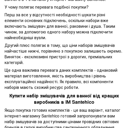
У чому полягає перевага подібної покупки?
Перш за все у відсутності необхідності шукати різні
елементи основних підключень, оскільки набори вже
включають змішувач для ванної, раковини і душа. Таким
чином, за допомогою одного набору можна підключити
найнеобхідніші вузли.
Другий плюс полягає в тому, що ціни наборів змішувачів
найчастіше нижчі, порівняно з покупкою залишають окремо.
Виняток - ексклюзивні пристрої з дорогих, преміальних
категорій.
Ще одна важлива перевага даних комплектів - однаковий
матеріал виготовлення, якість виробництва і рівень
експлуатаційної надійності. Як правило, всі компоненти
наборів мають схожий ресурс роботи.
Купити набір змішувачів для ванної від кращих
виробників в ІМ Santehico
Якщо покупка готових комплектів - це ваш варіант, каталог
інтернет-магазину Santehico готовий запропонувати вам
набір змішувачів за доступними цінами провідних світових
брендів в галузі виробництва сантехнічного обладнання.