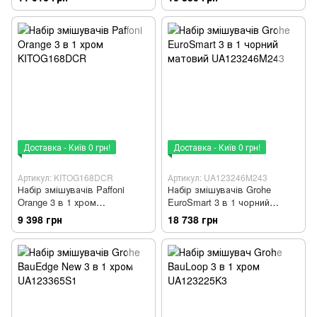
Доставка - Київ 0 грн!
Доставка - Київ 0 грн!
Артикул: KITOG168DCR
Артикул: UA123246M243
Набір змішувачів Paffoni
Набір змішувачів Grohe
Orange 3 в 1 хром
EuroSmart 3 в 1 чорний
KITOG168DCR
матовий UA123246M243
9 398 грн
18 738 грн