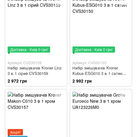
Доставка - Київ 0 грн!
Доставка - Київ 0 грн!
Артикул: CVS30159
Артикул: CVS30150
Набір змішувачів Kroner Linz
Набір змішувачів Kroner
3 в 1 сірий CVS30159
Kubus-ESG010 3 в 1 сатин
CVS30150
2 972 грн
2 992 грн
Акція!