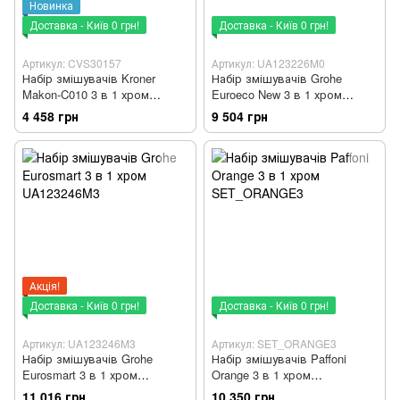
Новинка
Доставка - Київ 0 грн!
Доставка - Київ 0 грн!
Артикул: CVS30157
Артикул: UA123226M0
Набір змішувачів Kroner
Набір змішувачів Grohe
Makon-C010 3 в 1 хром
Euroeco New 3 в 1 хром
CVS30157
UA123226M0
4 458 грн
9 504 грн
Акція!
Доставка - Київ 0 грн!
Доставка - Київ 0 грн!
Артикул: UA123246M3
Артикул: SET_ORANGE3
Набір змішувачів Grohe
Набір змішувачів Paffoni
Eurosmart 3 в 1 хром
Orange 3 в 1 хром
UA123246M3
SET_ORANGE3
11 016 грн
10 350 грн