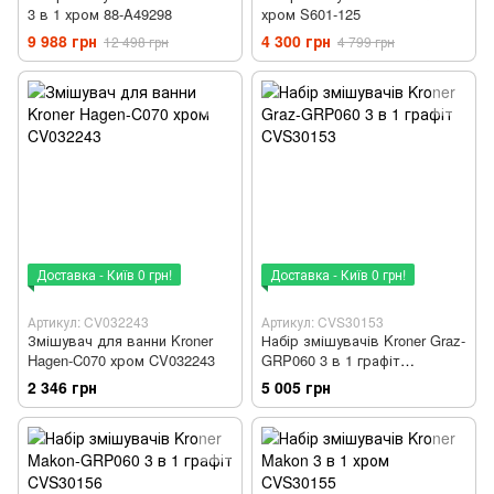
3 в 1 хром 88-A49298
хром S601-125
9 988 грн
4 300 грн
12 498 грн
4 799 грн
Доставка - Київ 0 грн!
Доставка - Київ 0 грн!
Артикул: CV032243
Артикул: CVS30153
Змішувач для ванни Kroner
Набір змішувачів Kroner Graz-
Hagen-C070 хром CV032243
GRP060 3 в 1 графіт
CVS30153
2 346 грн
5 005 грн