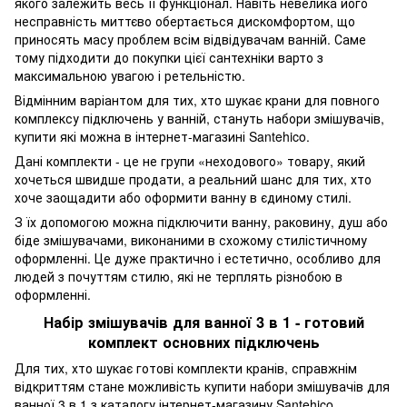
якого залежить весь її функціонал. Навіть невелика його
несправність миттєво обертається дискомфортом, що
приносять масу проблем всім відвідувачам ванній. Саме
тому підходити до покупки цієї сантехніки варто з
максимальною увагою і ретельністю.
Відмінним варіантом для тих, хто шукає крани для повного
комплексу підключень у ванній, стануть набори змішувачів,
купити які можна в інтернет-магазині Santehico.
Дані комплекти - це не групи «неходового» товару, який
хочеться швидше продати, а реальний шанс для тих, хто
хоче заощадити або оформити ванну в єдиному стилі.
З їх допомогою можна підключити ванну, раковину, душ або
біде змішувачами, виконаними в схожому стилістичному
оформленні. Це дуже практично і естетично, особливо для
людей з почуттям стилю, які не терплять різнобою в
оформленні.
Набір змішувачів для ванної 3 в 1 - готовий
комплект основних підключень
Для тих, хто шукає готові комплекти кранів, справжнім
відкриттям стане можливість купити набори змішувачів для
ванної 3 в 1 з каталогу інтернет-магазину Santehico.