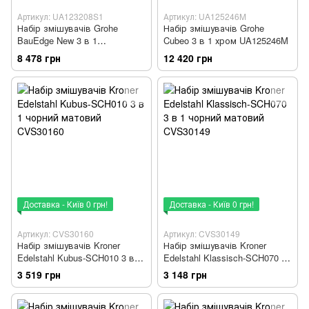
Артикул: UA123208S1
Артикул: UA125246M
Набір змішувачів Grohe
Набір змішувачів Grohe
BauEdge New 3 в 1
Cubeo 3 в 1 хром UA125246M
UA123208S1
8 478 грн
12 420 грн
Доставка - Київ 0 грн!
Доставка - Київ 0 грн!
Артикул: CVS30160
Артикул: CVS30149
Набір змішувачів Kroner
Набір змішувачів Kroner
Edelstahl Kubus-SCH010 3 в 1
Edelstahl Klassisch-SCH070 3
чорний матовий CVS30160
в 1 чорний матовий
3 519 грн
3 148 грн
CVS30149