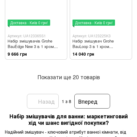
Доставка - Київ 0 грн!
Доставка - Київ 0 грн!
Артикул: UA123365S1
Артикул: UA123225K3
Набір змішувачів Grohe
Набір змішувач Grohe
BauEdge New 3 в 1 хром
BauLoop 3 в 1 хром
UA123365S1
UA123225K3
9 666 грн
14 040 грн
Показати ще 20 товарів
Назад
Вперед
1
з 8
Набір змішувачів для ванни: маркетинговий
хід чи шанс вигідної покупки?
Надійний змішувач - ключовий атрибут ванної кімнати, від