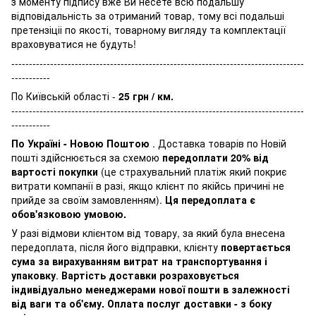
з моменту підпису вже Ви несете всю подальшу
відповідальність за отриманий товар, тому всі подальші
претензіціі по якості, товарному вигляду та комплектації
враховуватися не будуть!
-----------------------------------------------------------------------------------
-----------
По Київській області -
25 грн / км.
-----------------------------------------------------------------------------------
-----------
По Україні - Новою Поштою
. Доставка товарів по Новій
пошті здійснюється за схемою
передоплати 20% від
вартості покупки
(це страхувальний платіж який покриє
витрати компанії в разі, якщо клієнт по якійсь причині не
прийде за своїм замовленням).
Ця передоплата є
обов'язковою умовою.
У разі відмови клієнтом від товару, за який була внесена
передоплата, після його відправки, клієнту
повертається
сума за вирахуванням витрат на транспортування і
упаковку
.
Вартість доставки розраховується
індивідуально менеджерами нової пошти в залежності
від ваги та об'єму. Оплата послуг доставки - з боку