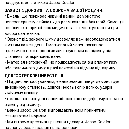
поєднується з етикою Jacob Delafon.
ЗАХИСТ ЗДОРОВ'Я ТА ОХОРОНА ВАШОЇ РОДИНИ.
* Емаль, що покриває чавунні ванни, демонструє
неперевершену стійкість до розмноження бактерій. Саме ця
особливість приваблює медичні та готельні установи при
виборі сантехніки.
* Захист від зайвого шуму дозволяє вам насолоджуватися
життям кожен день. Емальований чавун поглинає
практично всі сторонні звуки і звук води на відміну від
сталевих та акрилових ванн.
• Матеріал негорючий: не пошкоджується від впливу газу
або токсичного диму в разі пожежі на відміну від акрилу.
ДОВГОСТРОКОВІ ІНВЕСТИЦІЇ.
• Піддано випробуванням, емальований чавун демонструє
дивовижну стійкість, довговічність і опір вогню, ударів,
хімічному впливу.
• емальовані чавунні ванни абсолютно не деформуються на
відміну від акрилу.
* Ванни Jacob Delafon відповідають всім прийнятим
стандартам і нормам.
• Ми вітаємо креативні рішення і декори, Jacob Delafon
пропонує безліч варіантів на всі часи.