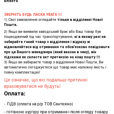
клієнта
ЗВЕРНІТЬ БУДЬ ЛАСКА УВАГА !!!
1) Свої замовлення оглядайте
тільки в відділенні Нової
Пошти.
2) Якщо ви виявили заводський брак або Ваш товар був
пошкоджений під час транспортування,
ні в якому разі не
забирайте такий товар з відділення і відразу ж
відмовляйтеся від отримання та обов'язково повідомьте
про це Вашого менеджера (який вказан в чеку), він
підскаже як скласти акт претензію на нову пошту !!!
3) Якщо ви забираєте товар з відділення Нової Пошти, Ви
автоматично погоджуєтеся що товар має належну якість і
повну комплектацію!
Це означає, що всі подальші претензії
враховуватися не будуть!
Оплата:
-
ПДВ (оплата на р/р ТОВ Сантехіко)
- готівкою кур'єру при отриманні і після огляду товару