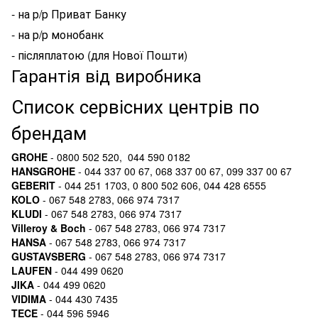
- на р/р Приват Банку
- на р/р монобанк
- післяплатою (для Нової Пошти)
Гарантія від виробника
Список сервісних центрів по
брендам
GROHE
- 0800 502 520, 044 590 0182
HANSGROHE
- 044 337 00 67, 068 337 00 67, 099 337 00 67
GEBERIT
- 044 251 1703, 0 800 502 606, 044 428 6555
KOLO
- 067 548 2783, 066 974 7317
KLUDI
- 067 548 2783, 066 974 7317
Villeroy & Boch
- 067 548 2783, 066 974 7317
HANSA
- 067 548 2783, 066 974 7317
GUSTAVSBERG
- 067 548 2783, 066 974 7317
LAUFEN
- 044 499 0620
JIKA
- 044 499 0620
VIDIMA
- 044 430 7435
TECE
- 044 596 5946