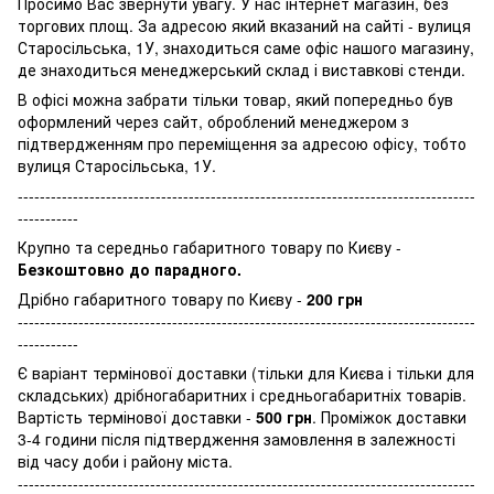
Просимо Вас звернути увагу. У нас інтернет магазин, без
торгових площ. За адресою який вказаний на сайті - вулиця
Старосільська, 1У, знаходиться саме офіс нашого магазину,
де знаходиться менеджерський склад і виставкові стенди.
В офісі можна забрати тільки товар, який попередньо був
оформлений через сайт, оброблений менеджером з
підтвердженням про переміщення за адресою офісу, тобто
вулиця Старосільська, 1У.
-----------------------------------------------------------------------------------
-----------
Крупно та середньо габаритного товару по Києву -
Безкоштовно до парадного.
Дрібно габаритного товару по Києву -
200 грн
-----------------------------------------------------------------------------------
-----------
Є варіант термінової доставки (тільки для Києва і тільки для
складських) дрібногабаритних і средньогабаритніх товарів.
Вартість термінової доставки -
500 грн
. Проміжок доставки
3-4 години після підтвердження замовлення в залежності
від часу доби і району міста.
-----------------------------------------------------------------------------------