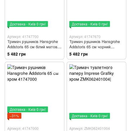
Доставка - Київ 0 грн!
Доставка - Київ 0 грн!
Артикул: 41747700
Артикул: 41747670
Тримач рушників Hansgrohe
Тримач рушників Hansgrohe
Addstoris 65 см білий матовий
Addstoris 65 см чорний
41747700
матовий 41747670
5 482 грн
5 482 грн
Доставка - Київ 0 грн!
−31%
Доставка - Київ 0 грн!
Артикул: 41747000
Артикул: ZMK062401004