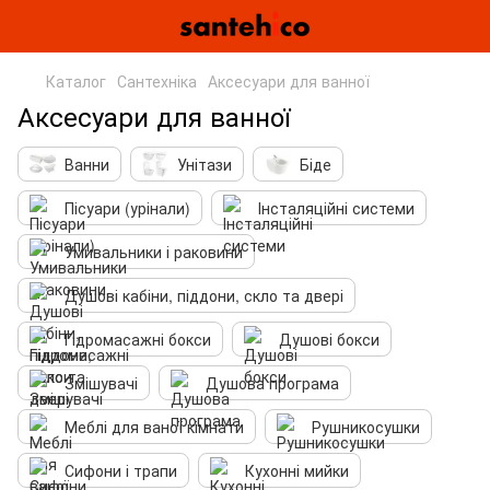
Каталог
Сантехніка
Аксесуари для ванної
Аксесуари для ванної
Ванни
Унітази
Біде
Пісуари (урінали)
Інсталяційні системи
Умивальники і раковини
Душові кабіни, піддони, скло та двері
Гідромасажні бокси
Душові бокси
Змішувачі
Душова програма
Меблі для ваної кімнати
Рушникосушки
Сифони і трапи
Кухонні мийки