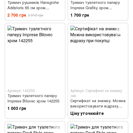
Тримач рушників Hansgrohe
Тримач туалетного паперу
Addstoris 65 см хром
Imprese Grafiky хром
41747000
ZMK062401004|
2 700 грн
1 700 грн
3 916 грн
Артикул: 142255
Артикул: Сертифікат на знижку
Тримач туалетного паперу
скв
Сертифікат на знижку. Можна
Imprese Bilovec хром 142255
використовувати відразу
1 003 грн
при покупці
Ціну уточнюйте