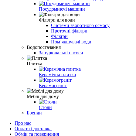
Посудомиючі машини
Фільтри для води
Системи зворотного осмосу
Проточні фільтри
Фільтри
Пом’якшувачі води
Водопостачання
Занурювальні насоси
Плитка
Керамічна плитка
Керамограніт
Меблі для дому
Столи
Бренди
Про нас
Оплата і доставка
Обмін та повернення