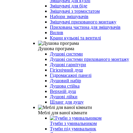
Змішувачі для кухні
Змішувачі для біде
Змішувачі з термостатом
Набори змішувачів
Змішувачі прихованого монтажу
Прихована частина для змішувачів
Вилив
Крани кульові та вентилі
Душова програма
Душові системи
Душові системи прихованого монтажу
Душові гарнітури
Гігієнічний душ
Гідромасажні панелі
Душовий набір
Душова стійка
Верхній душ
Душові лійки
Шланг для душу
Меблі для ваної кімнати
Тумби з умивальником
Тумби під умивальник