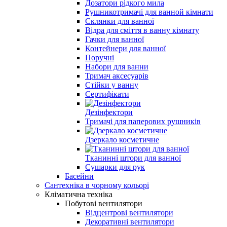
Дозатори рідкого мила
Рушникотримачі для ванной кімнати
Склянки для ванної
Відра для сміття в ванну кімнату
Гачки для ванної
Контейнери для ванної
Поручні
Набори для ванни
Тримач аксесуарів
Стійки у ванну
Сертифікати
Дезінфектори
Тримачі для паперових рушників
Дзеркало косметичне
Тканинні штори для ванної
Сушарки для рук
Басейни
Сантехніка в чорному кольорі
Кліматична техніка
Побутові вентилятори
Відцентрові вентилятори
Декоративні вентилятори