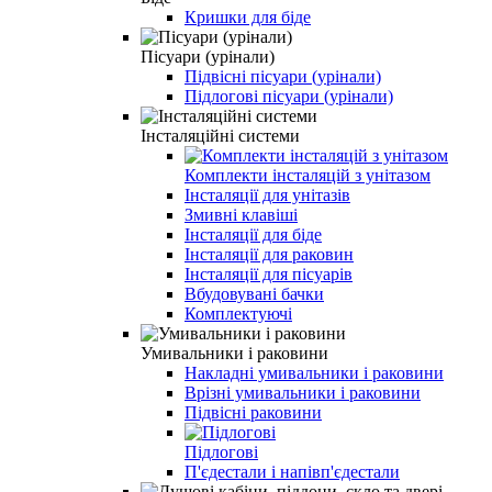
Кришки для біде
Пісуари (урінали)
Підвісні пісуари (урінали)
Підлогові пісуари (урінали)
Інсталяційні системи
Комплекти інсталяцій з унітазом
Інсталяції для унітазів
Змивні клавіші
Інсталяції для біде
Інсталяції для раковин
Інсталяції для пісуарів
Вбудовувані бачки
Комплектуючі
Умивальники і раковини
Накладні умивальники і раковини
Врізні умивальники і раковини
Підвісні раковини
Підлогові
П'єдестали і напівп'єдестали