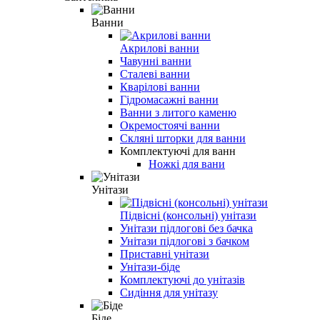
Ванни
Акрилові ванни
Чавунні ванни
Сталеві ванни
Кварілові ванни
Гідромасажні ванни
Ванни з литого каменю
Окремостоячі ванни
Скляні шторки для ванни
Комплектуючі для ванн
Ножкі для вани
Унітази
Підвісні (консольні) унітази
Унітази підлогові без бачка
Унітази підлогові з бачком
Приставні унітази
Унітази-біде
Комплектуючі до унітазів
Сидіння для унітазу
Біде