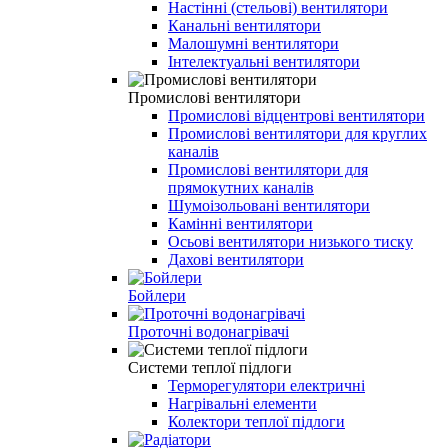
Настінні (стельові) вентилятори
Канальні вентилятори
Малошумні вентилятори
Інтелектуальні вентилятори
Промислові вентилятори
Промислові відцентрові вентилятори
Промислові вентилятори для круглих
каналів
Промислові вентилятори для
прямокутних каналів
Шумоізольовані вентилятори
Камінні вентилятори
Осьові вентилятори низького тиску
Дахові вентилятори
Бойлери
Проточні водонагрівачі
Системи теплої підлоги
Терморегулятори електричні
Нагрівальні елементи
Колектори теплої підлоги