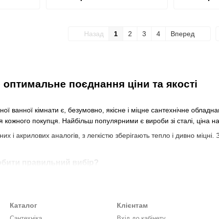
Назад
1
2
3
4
Вперед
– оптимальне поєднання ціни та якості
ї ванної кімнати є, безумовно, якісне і міцне сантехнічне обладнан
 кожного покупця. Найбільш популярними є вироби зі сталі, ціна на 
их і акрилових аналогів, з легкістю зберігають тепло і дивно міцн
обити правильний вибір?
з'явилися ще на початку двадцятого століття. Головною їх перевагою 
окладок, вкладених у її резервуар.
Каталог
Клієнтам
 можна не тільки в Київ р., але і будь-якому іншому куточку України
Сантехніка
Вхід до кабінету