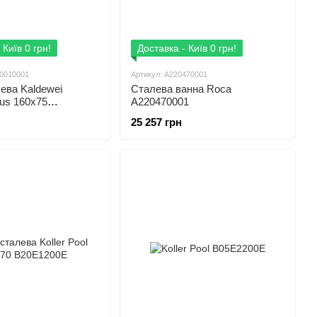
 Київ 0 грн!
Доставка - Київ 0 грн!
00010001
Артикул: A220470001
ева Kaldewei
Сталева ванна Roca
lus 160x75
A220470001
001
25 257 грн