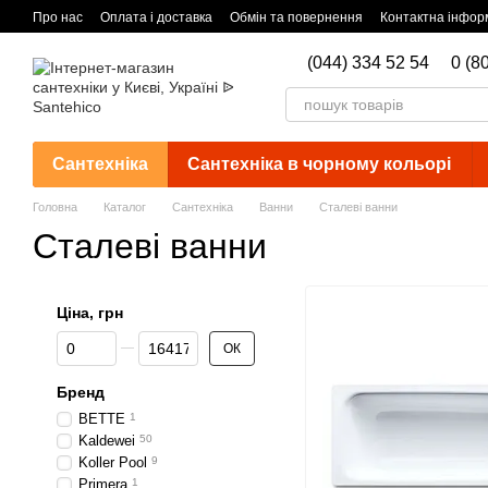
Перейти до основного контенту
Про нас
Оплата і доставка
Обмін та повернення
Контактна інфор
(044) 334 52 54
0 (8
Сантехніка
Сантехніка в чорному кольорі
Головна
Каталог
Сантехніка
Ванни
Сталеві ванни
Сталеві ванни
Ціна, грн
Від Ціна, грн
До Ціна, грн
ОК
Бренд
BETTE
1
Kaldewei
50
Koller Pool
9
Primera
1