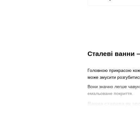
Сталеві ванни 
Головною прикрасою кожно
може змусити розгубитися
Вони значно легше чавунн
емальоване покриття.
Ванна сталева як зр
Дані сантехнічні вироби 
допомогою спеціальних пр
Сталеві ванни, купити які