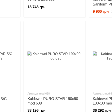
Saniform P
18 748 грн
111800010
9 900 грн
Артикул: mod 698
Артикул: mod 
 Б/С
Kaldewei PURO STAR 190x90
Kaldewei 
mod 698
190x90 mo
33 196 грн
36 292 грн