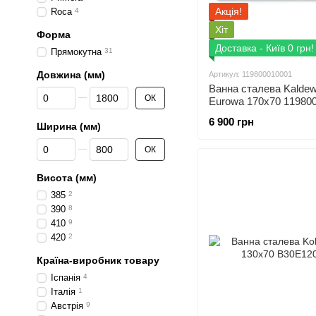
Акція!
Roca
4
Хіт
Форма
Доставка - Київ 0 грн!
Прямокутна
31
Довжина (мм)
Артикул: 119800010001
Ванна сталева Kaldew
Від Довжина (мм)
До Довжина (мм)
ОК
Eurowa 170x70 11980
6 900 грн
Ширина (мм)
Від Ширина (мм)
До Ширина (мм)
ОК
Висота (мм)
385
2
390
8
410
9
420
2
Країна-виробник товару
Іспанія
4
Італія
1
Австрія
9