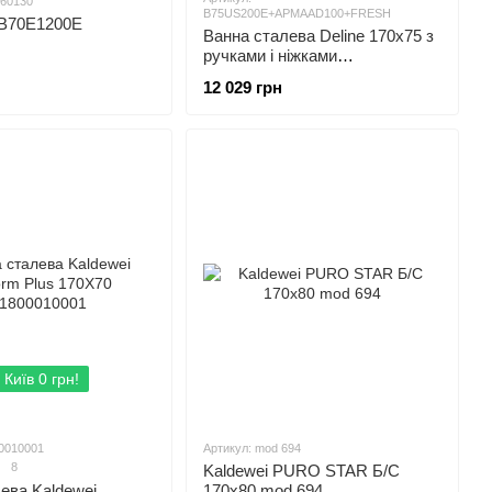
260130
B75US200E+APMAAD100+FRESH
l B70E1200E
Ванна сталева Deline 170х75 з
ручками і ніжками
B75US200E+APMAAD100+FRESH
12 029 грн
 Київ 0 грн!
00010001
Артикул: mod 694
8
Kaldewei PURO STAR Б/С
ева Kaldewei
170x80 mod 694