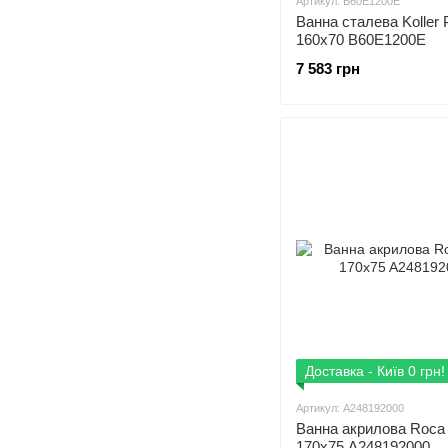
Артикул: B60E1200E
Ванна сталева Koller 
160x70 B60E1200E
7 583 грн
Доставка - Київ 0 грн!
Артикул: A248192000
Ванна акрилова Roca
170x75 A248192000