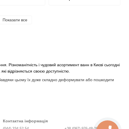
Показати все
ня. Різноманітність і чудовий асортимент ванн в Києві сьогодні
які відрізняється своєю доступністю.
і. Завдяки цьому їх дуже складно деформувати або пошкодити
є висока тепло-і звукоізоляція, яка забезпечується за
Контактна інформація
, дуже пластичні, завдяки чому мають досить різноманітний і
(044) 334 52 54
+38 (097) 976-48-28