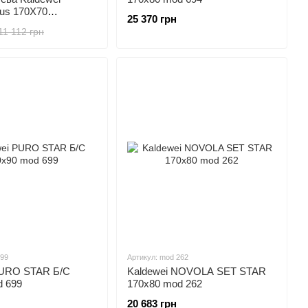
lus 170X70
25 370 грн
001
11 112 грн
699
Артикул: mod 262
PURO STAR Б/С
Kaldewei NOVOLA SET STAR
d 699
170x80 mod 262
20 683 грн