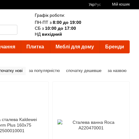
Мій кошик
Укр
Рус
Графік роботи:
ПН-ПТ з
8:00 до 19:00
СБ з
10:00 до 17:00
НД
вихідний
ачання
Плитка
Меблі для дому
Бренди
початку нові
за популярністю
спочатку дешевше
за назвою