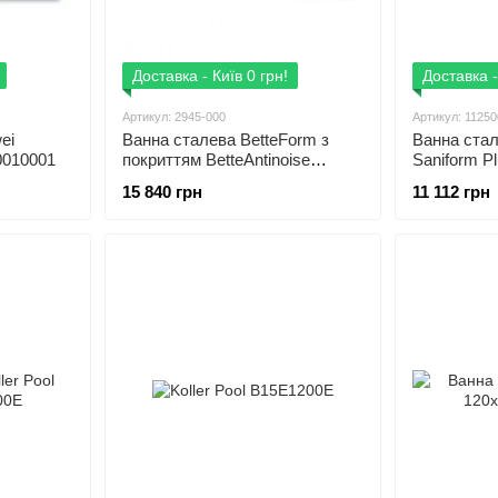
Доставка - Київ 0 грн!
Доставка -
Артикул: 2945-000
Артикул: 1125
ei
Ванна сталева BetteForm з
Ванна стал
0010001
покриттям BetteAntinoise
Saniform P
1700x700, білий (1пак) 2945-
112500010
15 840 грн
11 112 грн
000