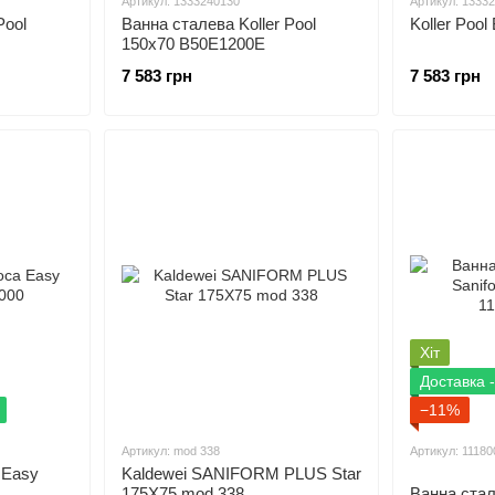
Артикул: 1333240130
Артикул: 1333
Pool
Ванна сталева Koller Pool
Koller Poo
150x70 B50E1200E
7 583 грн
7 583 грн
Хіт
Доставка -
−11%
Артикул: mod 338
Артикул: 1118
 Easy
Kaldewei SANIFORM PLUS Star
175X75 mod 338
Ванна стал