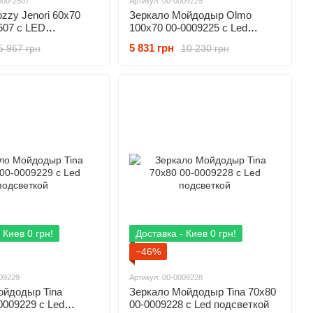
000-2507
Артикул: 00-0009225
zzy Jenori 60x70
Зеркало Мойдодыр Olmo
507 с LED
100х70 00-0009225 с Led
й
подсветкой
5 831 грн
5 967 грн
10 230 грн
 Киев 0 грн!
Доставка - Киев 0 грн!
−46%
009229
Артикул: 00-0009228
ойдодыр Tina
Зеркало Мойдодыр Tina 70х80
0009229 с Led
00-0009228 с Led подсветкой