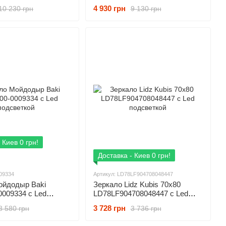
й
4 930 грн
10 230 грн
9 130 грн
 Киев 0 грн!
Доставка - Киев 0 грн!
009334
Артикул: LD78LF904708048447
ойдодыр Baki
Зеркало Lidz Kubis 70х80
0009334 с Led
LD78LF904708048447 с Led
й
подсветкой
3 728 грн
8 580 грн
3 736 грн