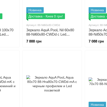
Новинка
Новинка
!
Доставка - Киев 0 грн!
Доставка -
Артикул: 88-Nil60s80-CWDd
Артикул: 88-N
l 100x70
Зеркало AquA PooL Nil 60x80
Зеркало Aq
 Led
88-Nil60s80-CWDd с Led
88-Nil50s7
посветкой
посветкой
7 888 грн
7 088 грн
Новинка