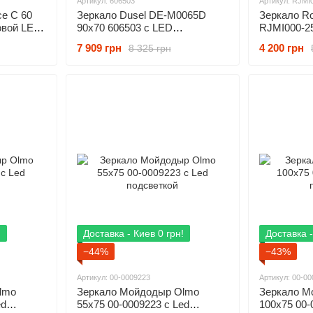
Артикул: 606503
Артикул: RJMI
ce C 60
Зеркало Dusel DE-M0065D
Зеркало Ro
овой LED
90x70 606503 с LED
RJMI000-2
подсветкой
подсветко
7 909 грн
4 200 грн
8 325 грн
!
Доставка - Киев 0 грн!
Доставка -
−44%
−43%
Артикул: 00-0009223
Артикул: 00-0
lmo
Зеркало Мойдодыр Olmo
Зеркало М
ed
55х75 00-0009223 с Led
100х75 00-