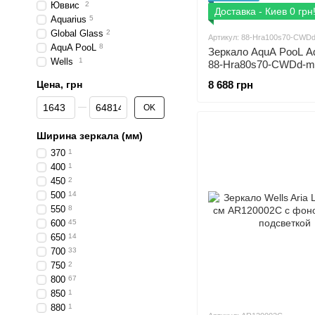
Юввис
2
Доставка - Киев 0 грн
Aquarius
5
Global Glass
2
Артикул: 88-Hra100s70-CWD
AquA PooL
8
Зеркало AquA PooL A
Wells
1
88-Hra80s70-CWDd-m
профилем матовый а
Цена, грн
8 688 грн
и Led посветкой
От Цена, грн
До Цена, грн
OK
Ширина зеркала (мм)
370
1
400
1
450
2
500
14
550
8
600
45
650
14
700
33
750
2
800
67
850
1
880
1