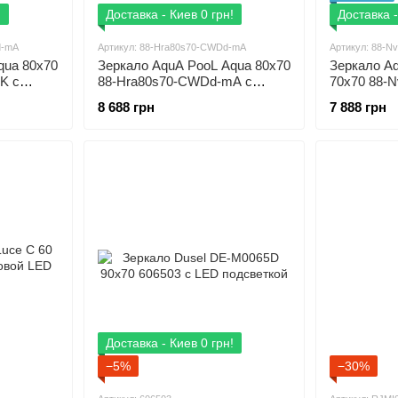
!
Доставка - Киев 0 грн!
Доставка -
d-mA
Артикул: 88-Hra80s70-CWDd-mA
Артикул: 88-
qua 80x70
Зеркало AquA PooL Aqua 80x70
Зеркало A
K с
88-Hra80s70-CWDd-mA с
70x70 88-
люминий
черным профилем и Led
Led посвет
8 688 грн
7 888 грн
посветкой
Доставка - Киев 0 грн!
−5%
−30%