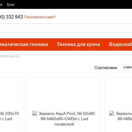
ия
Блог
00) 332 943
Перезвонить вам?
иматическая техника
Техника для кухни
Водосна
а для ванной
снач
Сортировка: