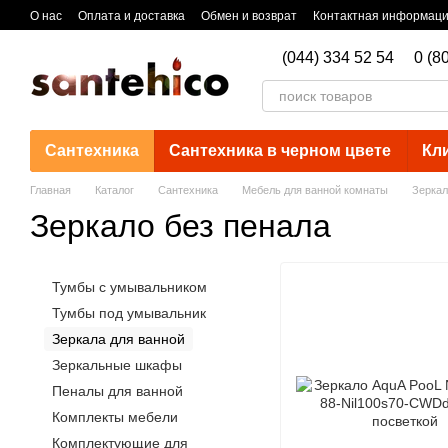
Перейти к основному контенту
О нас
Оплата и доставка
Обмен и возврат
Контактная информац
(044) 334 52 54
0 (8
Сантехника
Сантехника в черном цвете
Кл
Главная
Каталог
Сантехника
Мебель для ванной комнаты
Зеркал
Зеркало без пенала
Тумбы с умывальником
Тумбы под умывальник
Зеркала для ванной
Зеркальные шкафы
Пеналы для ванной
Комплекты мебели
Комплектующие для