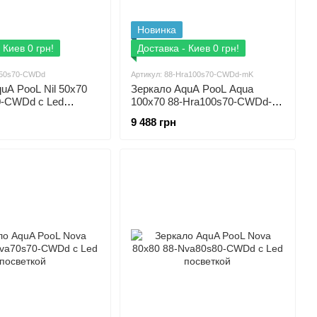
Новинка
 Киев 0 грн!
Доставка - Киев 0 грн!
il50s70-CWDd
Артикул: 88-Hra100s70-CWDd-mK
uA PooL Nil 50x70
Зеркало AquA PooL Aqua
0-CWDd с Led
100x70 88-Hra100s70-CWDd-
mK с профилем матовый
9 488 грн
алюминий и Led посветкой