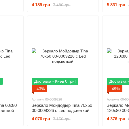
подсветкой
подсветко
4 189 грн
5 831 грн
7 480 грн
!
Доставка - Киев 0 грн!
Доставка -
−43%
−49%
Артикул: 00-0009226
Артикул: 00-0
na 60х80
Зеркало Мойдодыр Tina 70х50
Зеркало М
светкой
00-0009226 с Led подсветкой
120х80 00-
подсветко
4 076 грн
4 376 грн
7 150 грн