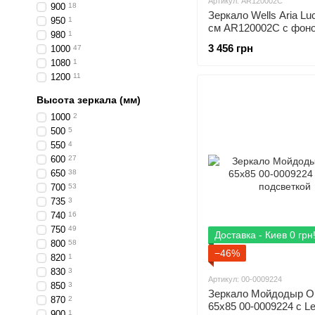
Артикул: AR120002C
900
18
Зеркало Wells Aria Lu
950
1
см AR120002C с фон
980
1
подсветкой
3 456 грн
1000
47
1080
1
1200
11
Высота зеркала (мм)
1000
2
500
5
550
4
600
27
650
38
700
53
735
3
740
16
750
49
Доставка - Киев 0 грн
800
58
−46%
820
1
830
3
Артикул: 00-0009224
850
3
Зеркало Мойдодыр O
870
2
65х85 00-0009224 с L
900
1