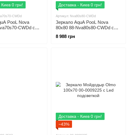
 Киев 0 грн!
Доставка - Киев 0 грн!
Nva70s70-CWDd
Артикул: Nva80s80-CWDd
quA PooL Nova
Зеркало AquA PooL Nova
Nva70s70-CWDd с
80x80 88-Nva80s80-CWDd с
кой
Led посветкой
8 988 грн
Доставка - Киев 0 грн!
−43%