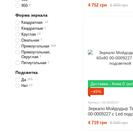
подсветкой
4 752 грн
8 800 грн
950
3
Форма зеркала
Квадратная
12
Квадратные
1
Круглая
20
Овальная
7
Прямоугольная
199
Прямоугольная,
Округлая
1
Пятиугольная
1
Подсветка
Да
165
Доставка - Киев 0 грн
Нет
22
−45%
Артикул: 00-0009227
Зеркало Мойдодыр Ti
00-0009227 с Led под
4 719 грн
8 580 грн