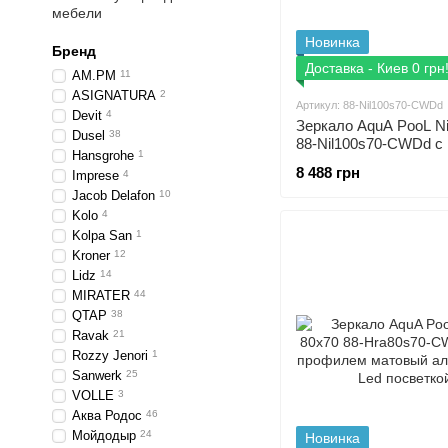
мебели
Новинка
Бренд
Доставка - Киев 0 грн
AM.PM
11
ASIGNATURA
2
Артикул: 88-Nil100s70-CWDd
Devit
4
Зеркало AquA PooL Ni
Dusel
38
88-Nil100s70-CWDd с
Hansgrohe
1
посветкой
8 488 грн
Imprese
4
Jacob Delafon
10
Kolo
4
Kolpa San
1
Kroner
12
Lidz
14
MIRATER
44
QTAP
38
Ravak
21
Rozzy Jenori
1
Sanwerk
25
VOLLE
3
Аква Родос
46
Мойдодыр
24
Новинка