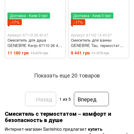
Доставка - Киев 0 грн!
Доставка - Киев 0 грн!
−17%
−17%
Артикул: 67110 26 45 67
Артикул: 67102 14 45 67
Смеситель для душа
Смеситель для ванны
GENEBRE Kenjo 67110 26 45
GENEBRE Tau, термостат
67
67102144567
11 180 грн
9 441 грн
13 470 грн
11 375 грн
Показать еще 20 товаров
Назад
Вперед
1
из 5
Смеситель с термостатом – комфорт и
безопасность в душе
Интернет-магазин Santehico предлагает
купить