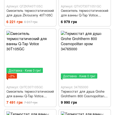
Артикул: QTZKR40T105C
Артикул: QTVOT30T1051GC
Смеситель термостатический
Смеситель термостатический
для душа Zkrouceny 40T105C
для ванны Q-Tap Votice
30T105-1GC
6 221 грн
6 979 грн
6 317 грн
Доставка - Киев 0 грн!
−2%
Доставка - Киев 0 грн!
Артикул: QVTC30T105GC
Артикул: 34765000
Смеситель термостатический
Термостат для душа Grohe
для ванны Q-Tap Votice
Grohtherm 800 Cosmopolitan
30T105GC
хром 34765000
7 491 грн
9 990 грн
7 607 грн