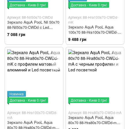
Доставка - Киев 0 грн!
Доставка - Киев 0 грн!
Артикул: 88-Nil50s70-CWDd
Артикул: 88-Hra100s70-CWDd-
Зеркало AquA PooL Nil 50x70
mK
Зеркало AquA PooL Aqua
88-Nil50s70-CWDd с Led
100x70 88-Hra100s70-CWDd-
посветкой
7 088 грн
mK с профилем матовый
9 488 грн
алюминий и Led посветкой
Новинка
Доставка - Киев 0 грн!
Доставка - Киев 0 грн!
Артикул: 88-Hra100s70-CWDd-
Артикул: 88-Hra80s70-CWDd-mA
Зеркало AquA PooL Aqua
mA
Зеркало AquA PooL Aqua
80x70 88-Hra80s70-CWDd-mA
80x70 88-Hra80s70-CWDd-mK
с черным профилем и Led