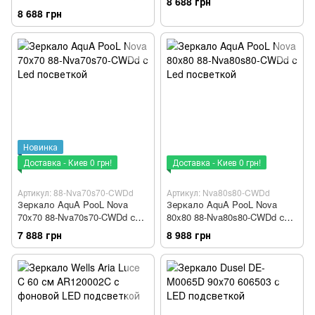
8 688 грн
с профилем матовый
посветкой
8 688 грн
алюминий и Led посветкой
Новинка
Доставка - Киев 0 грн!
Доставка - Киев 0 грн!
Артикул: 88-Nva70s70-CWDd
Артикул: Nva80s80-CWDd
Зеркало AquA PooL Nova
Зеркало AquA PooL Nova
70x70 88-Nva70s70-CWDd с
80x80 88-Nva80s80-CWDd с
Led посветкой
Led посветкой
7 888 грн
8 988 грн