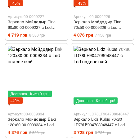
−45%
−43%
Артикул: 00-0009227
Артикул: 00-0009226
Зеркало Мойдодыр Tina
Зеркало Мойдодыр Tina
60х80 00-0009227 с Led
70х50 00-0009226 с Led
подсветкой
подсветкой
4 719 грн
4 076 грн
8 580 грн
7 150 грн
Доставка - Киев 0 грн!
−49%
Доставка - Киев 0 грн!
Артикул: 00-0009334
Артикул: LD78LF904708048447
Зеркало Мойдодыр Baki
Зеркало Lidz Kubis 70х80
120х80 00-0009334 с Led
LD78LF904708048447 с Led
подсветкой
подсветкой
4 376 грн
3 728 грн
8 580 грн
3 736 грн