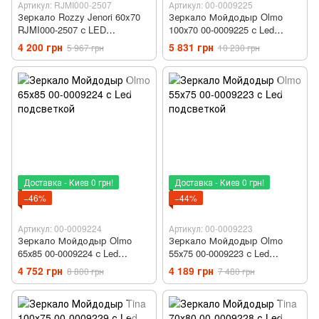
Артикул: RJMI000-2507
Артикул: 00-0009225
Зеркало Rozzy Jenori 60x70
Зеркало Мойдодыр Olmo
RJMI000-2507 с LED
100х70 00-0009225 с Led
подсветкой
подсветкой
4 200 грн
5 831 грн
5 967 грн
10 230 грн
Доставка - Киев 0 грн!
Доставка - Киев 0 грн!
−46%
−44%
Артикул: 00-0009224
Артикул: 00-0009223
Зеркало Мойдодыр Olmo
Зеркало Мойдодыр Olmo
65х85 00-0009224 с Led
55х75 00-0009223 с Led
подсветкой
подсветкой
4 752 грн
4 189 грн
8 800 грн
7 480 грн