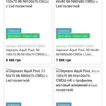
Новинка
Новинка
Доставка - Киев 0 грн!
Доставка - Киев 0 грн!
Артикул: 88-Nil100s70-CWDd
Артикул: 88-Nil60s80-CWDd
Зеркало AquA PooL Nil
Зеркало AquA PooL Nil 60x80
100x70 88-Nil100s70-CWDd с
88-Nil60s80-CWDd с Led
Led посветкой
посветкой
8 488 грн
7 888 грн
Новинка
Новинка