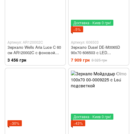
Доставка - Киев 0 грн!
−5%
Артикул: AR120002C
Артикул: 606503
Зеркало Wells Aria Luce C 60
Зеркало Dusel DE-M0065D
см AR120002C с фоновой
90x70 606503 с LED
LED подсветкой
подсветкой
3 456 грн
7 909 грн
8 325 грн
Доставка - Киев 0 грн!
−30%
−43%