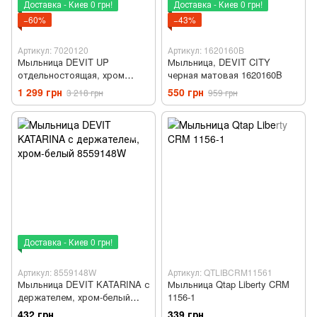
Доставка - Киев 0 грн!
Доставка - Киев 0 грн!
−60%
−43%
Артикул: 7020120
Артикул: 1620160B
Мыльница DEVIT UP
Мыльница, DEVIT CITY
отдельностоящая, хром
черная матовая 1620160B
7020120
1 299 грн
550 грн
3 218 грн
959 грн
Доставка - Киев 0 грн!
Артикул: 8559148W
Артикул: QTLIBCRM11561
Мыльница DEVIT KATARINA с
Мыльница Qtap Liberty CRM
держателем, хром-белый
1156-1
8559148W
432 грн
339 грн