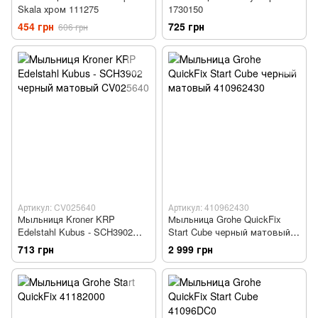
Skala хром 111275
1730150
454 грн
725 грн
606 грн
Артикул: CV025640
Артикул: 410962430
Мыльниця Kroner KRP
Мыльница Grohe QuickFix
Edelstahl Kubus - SCH3902
Start Cube черный матовый
черный матовый CV025640
410962430
713 грн
2 999 грн