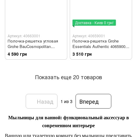
Доставка - Киев 0 грн!
Артикул: 40663001
Артикул: 40659001
Полочка-решетка угловая
Полочка-решетка Grohe
Grohe BauCosmopolitan
Essentials Authentic 40659001
40663001, большая
маленькая
4 590 грн
3 510 грн
Показать еще 20 товаров
Назад
Вперед
1
из 3
Мыльницы для ванной: функциональный аксессуар в
современном интерьере
Ванную или туалетную комнату без мыльницы представить