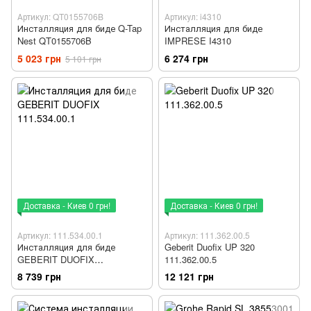
Артикул: QT0155706B
Артикул: i4310
Инсталляция для биде Q-Tap
Инсталляция для биде
Nest QT0155706B
IMPRESE I4310
5 023 грн
6 274 грн
5 101 грн
Доставка - Киев 0 грн!
Доставка - Киев 0 грн!
Артикул: 111.534.00.1
Артикул: 111.362.00.5
Инсталляция для биде
Geberit Duofix UP 320
GEBERIT DUOFIX
111.362.00.5
111.534.00.1
8 739 грн
12 121 грн