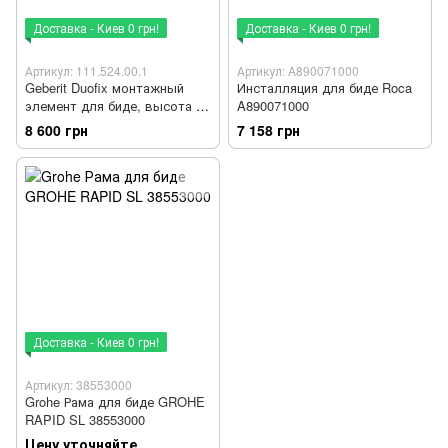
Доставка - Киев 0 грн!
Доставка - Киев 0 грн!
Артикул: 111.524.00.1
Артикул: A890071000
Geberit Duofix монтажный
Инсталляция для биде Roca
элемент для биде, высота 82
A890071000
см
8 600 грн
7 158 грн
Доставка - Киев 0 грн!
Артикул: 38553000
Grohe Рама для биде GROHE
RAPID SL 38553000
Цену уточняйте