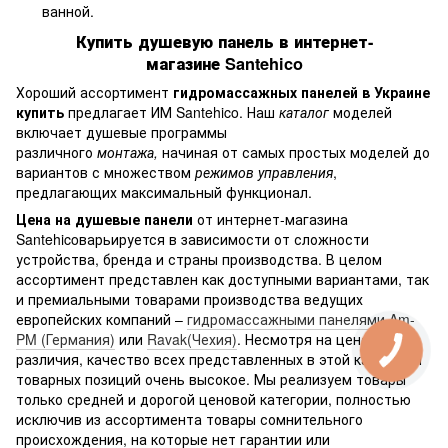
ванной.
Купить душевую панель в интернет-
магазине
Santehico
Хороший ассортимент
гидромассажных панелей в Украине
купить
предлагает ИМ Santehico. Наш
каталог
моделей
включает душевые программы
различного
монтажа,
начиная от самых простых моделей до
вариантов с множеством
режимов управления
,
предлагающих максимальный функционал.
Цена на душевые панели
от интернет-магазина
Santehicoварьируется в зависимости от сложности
устройства, бренда и страны производства. В целом
ассортимент представлен как доступными вариантами, так
и премиальными товарами производства ведущих
европейских компаний –
гидромассажными панелями Am-
PM (Германия)
или
Ravak(Чехия)
. Несмотря на ценовые
различия, качество всех представленных в этой категории
товарных позиций очень высокое. Мы реализуем товары
только средней и дорогой ценовой категории, полностью
исключив из ассортимента товары сомнительного
происхождения, на которые нет гарантии или