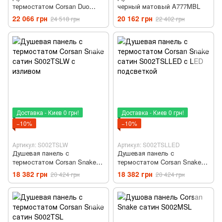
термостатом Corsan Duo
черный матовый A777MBL
белый/черный матовый
22 066 грн
20 162 грн
24 518 грн
22 402 грн
A777TWHBL
Доставка - Киев 0 грн!
Доставка - Киев 0 грн!
−10%
−10%
Артикул: S002TSLW
Артикул: S002TSLLED
Душевая панель с
Душевая панель с
термостатом Corsan Snake
термостатом Corsan Snake
сатин S002TSLW с изливом
сатин S002TSLLED с LED
18 382 грн
18 382 грн
20 424 грн
20 424 грн
подсветкой