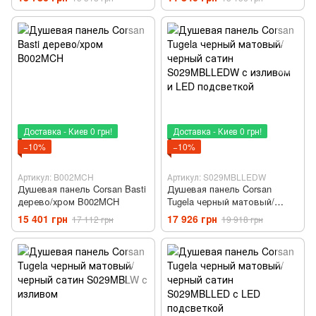
Доставка - Киев 0 грн!
Доставка - Киев 0 грн!
−10%
−10%
Артикул: B002MCH
Артикул: S029MBLLEDW
Душевая панель Corsan Basti
Душевая панель Corsan
дерево/хром B002MCH
Tugela черный матовый/
черный сатин S029MBLLEDW
15 401 грн
17 926 грн
17 112 грн
19 918 грн
с изливом и LED подсветкой