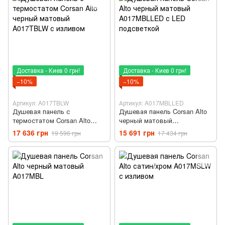
Доставка - Киев 0 грн!
Доставка - Киев 0 грн!
−10%
−10%
Артикул: A017TBLW
Артикул: A017MBLLED
Душевая панель с
Душевая панель Corsan Alto
термостатом Corsan Alto
черный матовый
черный матовый A017TBLW с
A017MBLLED с LED
17 636 грн
15 691 грн
19 596 грн
17 434 грн
изливом
подсветкой