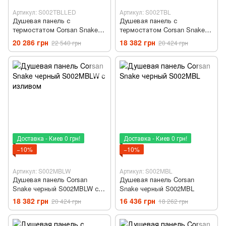
Артикул: S002TBLLED
Артикул: S002TBL
Душевая панель с
Душевая панель с
термостатом Corsan Snake
термостатом Corsan Snake
черный S002TBLLED с LED
черный S002TBL
20 286 грн
18 382 грн
22 540 грн
20 424 грн
подсветкой
Доставка - Киев 0 грн!
Доставка - Киев 0 грн!
−10%
−10%
Артикул: S002MBLW
Артикул: S002MBL
Душевая панель Corsan
Душевая панель Corsan
Snake черный S002MBLW с
Snake черный S002MBL
изливом
18 382 грн
16 436 грн
20 424 грн
18 262 грн