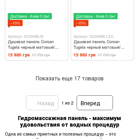
Доставка - Киев 0 грн!
Доставка - Киев 0 грн!
−10%
−10%
Артикул: S029MBLW
Артикул: S029MBLLED
Душевая панель Corsan
Душевая панель Corsan
Tugela черный матовый/
Tugela черный матовый/
черный сатин S029MBLW с
черный сатин S029MBLLED с
15 980 грн
15 980 грн
17 756 грн
17 756 грн
изливом
LED подсветкой
Показать еще 17 товаров
Назад
Вперед
1
из 2
Гидромассажная панель - максимум
удовольствия от водных процедур
Одна из самых приятных и полезных процедур – это