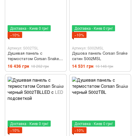
Доставка - Киев 0 грн!
Доставка - Киев 0 грн!
−10%
−10%
Артикул: S002TSL
Артикул: S002MSL
Душевая панель с
Душова панель Corsan Snake
термостатом Corsan Snake
сатин S002MSL
сатин S002TSL
16 436 грн
14 531 грн
18 262 грн
16 146 грн
Доставка - Киев 0 грн!
Доставка - Киев 0 грн!
−10%
−10%