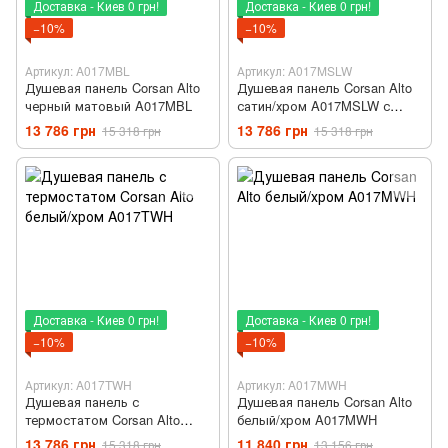
Доставка - Киев 0 грн!
Доставка - Киев 0 грн!
−10%
−10%
Артикул: A017MBL
Артикул: A017MSLW
Душевая панель Corsan Alto
Душевая панель Corsan Alto
черный матовый A017MBL
сатин/хром A017MSLW с
изливом
13 786 грн
13 786 грн
15 318 грн
15 318 грн
Доставка - Киев 0 грн!
Доставка - Киев 0 грн!
−10%
−10%
Артикул: A017TWH
Артикул: A017MWH
Душевая панель с
Душевая панель Corsan Alto
термостатом Corsan Alto
белый/хром A017MWH
белый/хром A017TWH
13 786 грн
11 840 грн
15 318 грн
13 156 грн