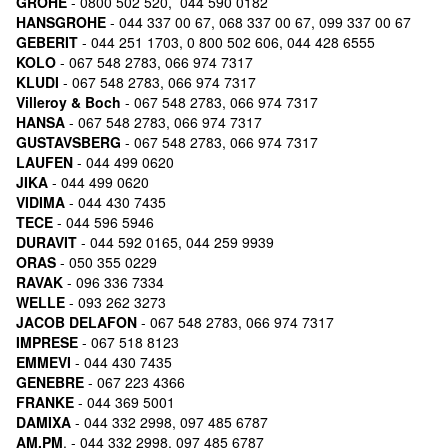
GROHE
- 0800 502 520, 044 590 0182
HANSGROHE
- 044 337 00 67, 068 337 00 67, 099 337 00 67
GEBERIT
- 044 251 1703, 0 800 502 606, 044 428 6555
KOLO
- 067 548 2783, 066 974 7317
KLUDI
- 067 548 2783, 066 974 7317
Villeroy & Boch
- 067 548 2783, 066 974 7317
HANSA
- 067 548 2783, 066 974 7317
GUSTAVSBERG
- 067 548 2783, 066 974 7317
LAUFEN
- 044 499 0620
JIKA
- 044 499 0620
VIDIMA
- 044 430 7435
TECE
- 044 596 5946
DURAVIT
- 044 592 0165, 044 259 9939
ORAS
- 050 355 0229
RAVAK
- 096 336 7334
WELLE
- 093 262 3273
JACOB DELAFON
- 067 548 2783, 066 974 7317
IMPRESE
- 067 518 8123
EMMEVI
- 044 430 7435
GENEBRE
- 067 223 4366
FRANKE
- 044 369 5001
DAMIXA
- 044 332 2998, 097 485 6787
AM.PM
. - 044 332 2998, 097 485 6787