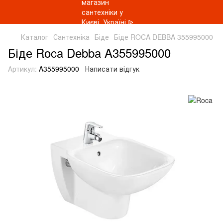
Каталог
Сантехніка
Біде
Біде ROCA DEBBA 355995000
Біде Roca Debba A355995000
Артикул:
A355995000
Написати відгук