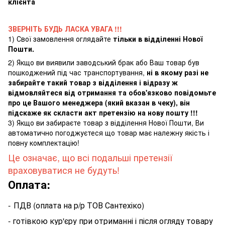
клієнта
ЗВЕРНІТЬ БУДЬ ЛАСКА УВАГА !!!
1) Свої замовлення оглядайте
тільки в відділенні Нової
Пошти.
2) Якщо ви виявили заводський брак або Ваш товар був
пошкоджений під час транспортування,
ні в якому разі не
забирайте такий товар з відділення і відразу ж
відмовляйтеся від отримання та обов'язково повідомьте
про це Вашого менеджера (який вказан в чеку), він
підскаже як скласти акт претензію на нову пошту !!!
3) Якщо ви забираєте товар з відділення Нової Пошти, Ви
автоматично погоджуєтеся що товар має належну якість і
повну комплектацію!
Це означає, що всі подальші претензії
враховуватися не будуть!
Оплата:
-
ПДВ (оплата на р/р ТОВ Сантехіко)
- готівкою кур'єру при отриманні і після огляду товару