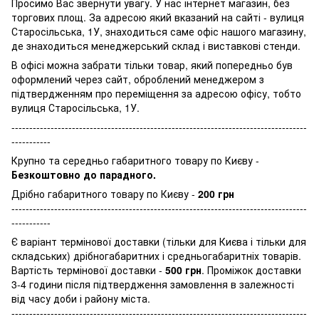
Просимо Вас звернути увагу. У нас інтернет магазин, без
торгових площ. За адресою який вказаний на сайті - вулиця
Старосільська, 1У, знаходиться саме офіс нашого магазину,
де знаходиться менеджерський склад і виставкові стенди.
В офісі можна забрати тільки товар, який попередньо був
оформлений через сайт, оброблений менеджером з
підтвердженням про переміщення за адресою офісу, тобто
вулиця Старосільська, 1У.
-----------------------------------------------------------------------------------
-----------
Крупно та середньо габаритного товару по Києву -
Безкоштовно до парадного.
Дрібно габаритного товару по Києву -
200 грн
-----------------------------------------------------------------------------------
-----------
Є варіант термінової доставки (тільки для Києва і тільки для
складських) дрібногабаритних і средньогабаритніх товарів.
Вартість термінової доставки -
500 грн
. Проміжок доставки
3-4 години після підтвердження замовлення в залежності
від часу доби і району міста.
-----------------------------------------------------------------------------------