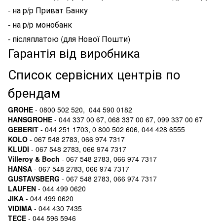
- на р/р Приват Банку
- на р/р монобанк
- післяплатою (для Нової Пошти)
Гарантія від виробника
Список сервісних центрів по
брендам
GROHE
- 0800 502 520, 044 590 0182
HANSGROHE
- 044 337 00 67, 068 337 00 67, 099 337 00 67
GEBERIT
- 044 251 1703, 0 800 502 606, 044 428 6555
KOLO
- 067 548 2783, 066 974 7317
KLUDI
- 067 548 2783, 066 974 7317
Villeroy & Boch
- 067 548 2783, 066 974 7317
HANSA
- 067 548 2783, 066 974 7317
GUSTAVSBERG
- 067 548 2783, 066 974 7317
LAUFEN
- 044 499 0620
JIKA
- 044 499 0620
VIDIMA
- 044 430 7435
TECE
- 044 596 5946