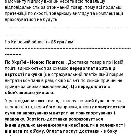
з моменту підпису вже Ви несете всю подальшу
відповідальність за отриманий товар, тому всі подальші
претензіціі по якості, товарному вигляду та комплектації
враховуватися не будуть!
-----------------------------------------------------------------------------------
-----------
По Київській області -
25 грн / км.
-----------------------------------------------------------------------------------
-----------
По Україні - Новою Поштою
. Доставка товарів по Новій
пошті здійснюється за схемою
передоплати 20% від
вартості покупки
(це страхувальний платіж який покриє
витрати компанії в разі, якщо клієнт по якійсь причині не
прийде за своїм замовленням).
Ця передоплата є
обов'язковою умовою.
У разі відмови клієнтом від товару, за який була внесена
передоплата, після його відправки, клієнту
повертається
сума за вирахуванням витрат на транспортування і
упаковку
.
Вартість доставки розраховується
індивідуально менеджерами нової пошти в залежності
від ваги та об'єму. Оплата послуг доставки - з боку