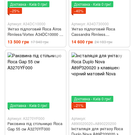
Доставка - Київ 0 грн!
Доставка - Київ 0 грн!
−25%
−40%
Артикул: A34DC10000
Артикул: A34D730000
Унітаз підлоговий Roca Airos
Унітаз підлоговий Roca
Rimless/Vortex A34DC10000 із
Cassandra Rimless
бачком та сидінням Soft
A34D730000 з бачком і
13 500 грн
14 600 грн
17 940 грн
24 183 грн
Close
сидінням Soft Close
Доставка - Київ 0 грн!
Доставка - Київ 0 грн!
−21%
Артикул: A3270YF000
Артикул:
Раковина під стільницю Roca
A890020020+A890220200
Інсталяція для унітазу Roca
Gap 55 см A3270YF000
Duplo Nova A89P320020 з