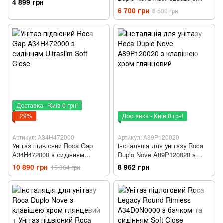
4 899 грн
клавішею чорний матовий
6 700 грн
8 500 грн
Nova
Доставка - Київ 0 грн!
−29%
Доставка - Київ 0 грн!
Артикул: A34H472000
Артикул: A89P120020
Унітаз підвісний Roca Gap
Інсталяція для унітазу Roca
A34H472000 з сидінням
Duplo Nove A89P120020 з
Ultraslim Soft Close
клавішею хром глянцевий
10 890 грн
8 962 грн
15 364 грн