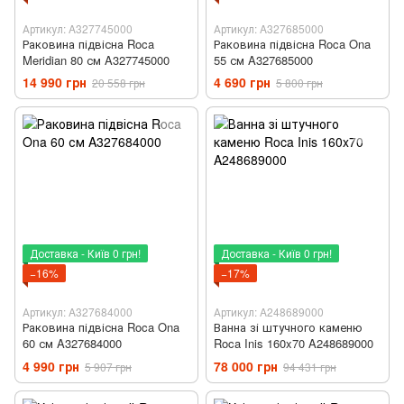
Артикул: A327745000
Артикул: A327685000
Раковина підвісна Roca
Раковина підвісна Roca Ona
Meridian 80 см A327745000
55 см A327685000
14 990 грн
4 690 грн
20 558 грн
5 800 грн
Доставка - Київ 0 грн!
Доставка - Київ 0 грн!
−16%
−17%
Артикул: A327684000
Артикул: A248689000
Раковина підвісна Roca Ona
Ванна зі штучного каменю
60 см A327684000
Roca Inis 160x70 A248689000
4 990 грн
78 000 грн
5 907 грн
94 431 грн