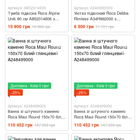
Артикул: A852014606
Артикул: A34H992000
Тумба підвісна Roca Alpine
Унітаз підвісний Roca Debba
Unik 80 см A852014606 з
Rimless A34H992000 з
раковиною
сидінням Soft Close
15 900 грн
6 500 грн
19 968 грн
11 721 грн
Доставка - Київ 0 грн!
Доставка - Київ 0 грн!
−25%
−25%
Артикул: A248499000
Артикул: A248499000
Ванна зі штучного каменю
Ванна зі штучного каменю
Roca Maui Round 150x70 білий
Roca Maui Round 150x70 білий
глянцевий A248499000
глянцевий A248499000
110 452 грн
110 452 грн
147 269 грн
147 269 грн