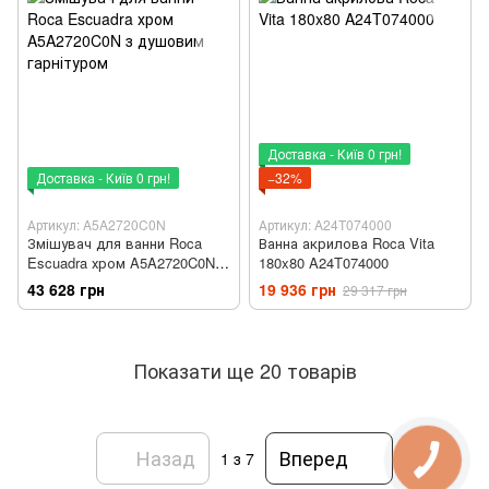
Доставка - Київ 0 грн!
Доставка - Київ 0 грн!
−32%
Артикул: A5A2720C0N
Артикул: A24T074000
Змішувач для ванни Roca
Ванна акрилова Roca Vita
Escuadra хром A5A2720C0N з
180x80 A24T074000
душовим гарнітуром
43 628 грн
19 936 грн
29 317 грн
Показати ще 20 товарів
Назад
Вперед
1
з 7