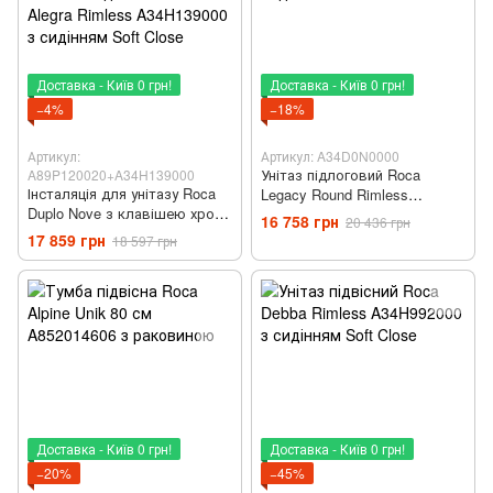
Доставка - Київ 0 грн!
Доставка - Київ 0 грн!
−4%
−18%
Артикул:
Артикул: A34D0N0000
Унітаз підлоговий Roca
A89P120020+A34H139000
Інсталяція для унітазу Roca
Legacy Round Rimless
Duplo Nove з клавішею хром
A34D0N0000 з бачком та
16 758 грн
20 436 грн
глянцевий + Унітаз підвісний
сидінням Soft Close
17 859 грн
18 597 грн
Roca Alegra Rimless
A34H139000 з сидінням Soft
Close
Доставка - Київ 0 грн!
Доставка - Київ 0 грн!
−20%
−45%