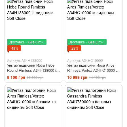
Доставка - Київ 0 грн!
Доставка - Київ 0 грн!
−48%
−23%
Артикул: A34H138000
Артикул: A34HC10000
Унітаз підвісний Roca Hebe
Унітаз підвісний Roca Airos
Round Rimless A34H138000 із
Rimless/Vortex A34HC10000 із
сидінням Soft Close
сидінням Soft Close
8 100 грн
10 999 грн
15 548 грн
14 193 грн