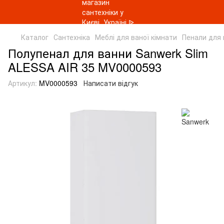
Каталог
Сантехніка
Меблі для ваної кімнати
Пенали для 
Полупенал для ванни Sanwerk Slim
ALESSA AIR 35 MV0000593
Артикул:
MV0000593
Написати відгук