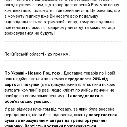
погоджуєтеся з тим, що товар доставлений Вам має повну
комплектацію, цілісність і товарний вигляд. Це означає, що
з моменту підпису вже Ви несете всю подальшу
відповідальність за отриманий товар, тому всі подальші
претензіціі по якості, товарному вигляду та комплектації
враховуватися не будуть!
-----------------------------------------------------------------------------------
-----------
По Київській області -
25 грн / км.
-----------------------------------------------------------------------------------
-----------
По Україні - Новою Поштою
. Доставка товарів по Новій
пошті здійснюється за схемою
передоплати 20% від
вартості покупки
(це страхувальний платіж який покриє
витрати компанії в разі, якщо клієнт по якійсь причині не
прийде за своїм замовленням).
Ця передоплата є
обов'язковою умовою.
У разі відмови клієнтом від товару, за який була внесена
передоплата, після його відправки, клієнту
повертається
сума за вирахуванням витрат на транспортування і
упаковку
.
Вартість доставки розраховується