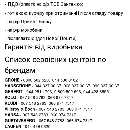
-
ПДВ (оплата на р/р ТОВ Сантехіко)
- готівкою кур'єру при отриманні і після огляду товару
- на р/р Приват Банку
- на р/р монобанк
- післяплатою (для Нової Пошти)
Гарантія від виробника
Список сервісних центрів по
брендам
GROHE
- 0800 502 520, 044 590 0182
HANSGROHE
- 044 337 00 67, 068 337 00 67, 099 337 00 67
GEBERIT
- 044 251 1703, 0 800 502 606, 044 428 6555
KOLO
- 067 548 2783, 066 974 7317
KLUDI
- 067 548 2783, 066 974 7317
Villeroy & Boch
- 067 548 2783, 066 974 7317
HANSA
- 067 548 2783, 066 974 7317
GUSTAVSBERG
- 067 548 2783, 066 974 7317
LAUFEN
- 044 499 0620