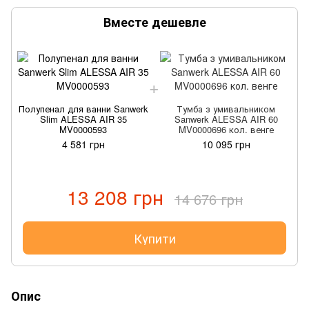
Вместе дешевле
Полупенал для ванни Sanwerk
Тумба з умивальником
П
Slim ALESSA AIR 35
Sanwerk ALESSA AIR 60
MV0000593
MV0000696 кол. венге
4 581 грн
10 095 грн
13 208 грн
14 676 грн
Купити
Опис