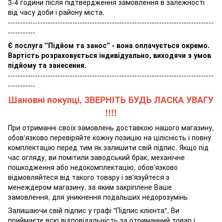
3-4 години після підтвердження замовлення в залежності
від часу доби і району міста.
-----------------------------------------------------------------------------------
-----------
Є послуга "Підйом та занос" - вона оплачується окремо.
Вартість розраховується індивідуально, виходячи з умов
підйому та занесення.
-----------------------------------------------------------------------------------
-----------
Шановні покупці, ЗВЕРНІТЬ БУДЬ ЛАСКА УВАГУ
!!!!
При отриманні своїх замовлень доставкою нашого магазину,
обов'язково перевіряйте кожну позицію на цілісність і повну
комплектацію перед тим як залишити свій підпис. Якщо під
час огляду, ви помітили заводський брак, механічне
пошкодження або недокомплектацію, обов'язково
відмовляйтеся від такого товару і зв'язуйтеся з
менеждером магазину, за яким закріплене Ваше
замовлення, для уникнення подальших недорозумінь
Залишаючи свій підпис у графі "Підпис клієнта", Ви
приймаєте всю відповідальність за отриманний товар і