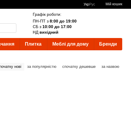
Мій кошик
Укр
Рус
Графік роботи:
ПН-ПТ з
8:00 до 19:00
СБ з
10:00 до 17:00
НД
вихідний
ачання
Плитка
Меблі для дому
Бренди
початку нові
за популярністю
спочатку дешевше
за назвою