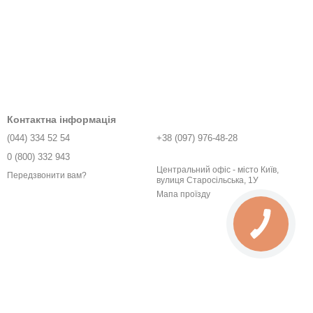
Контактна інформація
(044) 334 52 54
+38 (097) 976-48-28
0 (800) 332 943
Центральний офіс - місто Київ,
Передзвонити вам?
вулиця Старосільська, 1У
Мапа проїзду