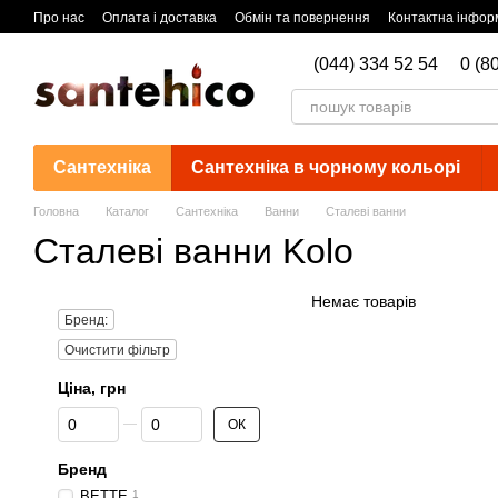
Перейти до основного контенту
Про нас
Оплата і доставка
Обмін та повернення
Контактна інфор
(044) 334 52 54
0 (8
Сантехніка
Сантехніка в чорному кольорі
Головна
Каталог
Сантехніка
Ванни
Сталеві ванни
Сталеві ванни Kolo
Немає товарів
Бренд:
Очистити фільтр
Ціна, грн
Від Ціна, грн
До Ціна, грн
ОК
Бренд
BETTE
1