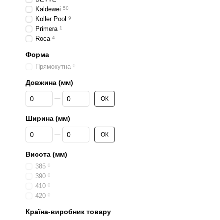
Kaldewei
50
Koller Pool
9
Primera
1
Roca
4
Форма
Прямокутна
0
Довжина (мм)
Від Довжина (мм)
До Довжина (мм)
ОК
Ширина (мм)
Від Ширина (мм)
До Ширина (мм)
ОК
Висота (мм)
385
0
390
0
410
0
420
0
Країна-виробник товару