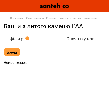
Каталог
Сантехніка
Ванни
Ванни з литого каменю
Ванни з литого каменю PAA
Фільтр
Спочатку нові
1
Бренд
Немає товарів