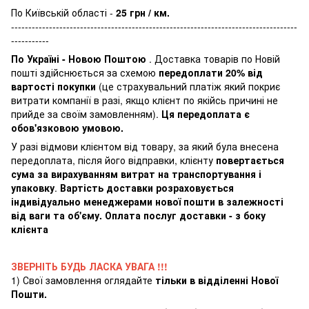
По Київській області -
25 грн / км.
-----------------------------------------------------------------------------------
-----------
По Україні - Новою Поштою
. Доставка товарів по Новій
пошті здійснюється за схемою
передоплати 20% від
вартості покупки
(це страхувальний платіж який покриє
витрати компанії в разі, якщо клієнт по якійсь причині не
прийде за своїм замовленням).
Ця передоплата є
обов'язковою умовою.
У разі відмови клієнтом від товару, за який була внесена
передоплата, після його відправки, клієнту
повертається
сума за вирахуванням витрат на транспортування і
упаковку
.
Вартість доставки розраховується
індивідуально менеджерами нової пошти в залежності
від ваги та об'єму. Оплата послуг доставки - з боку
клієнта
ЗВЕРНІТЬ БУДЬ ЛАСКА УВАГА !!!
1) Свої замовлення оглядайте
тільки в відділенні Нової
Пошти.