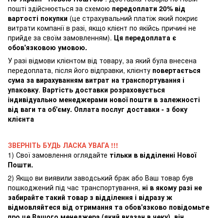
пошті здійснюється за схемою
передоплати 20% від
вартості покупки
(це страхувальний платіж який покриє
витрати компанії в разі, якщо клієнт по якійсь причині не
прийде за своїм замовленням).
Ця передоплата є
обов'язковою умовою.
У разі відмови клієнтом від товару, за який була внесена
передоплата, після його відправки, клієнту
повертається
сума за вирахуванням витрат на транспортування і
упаковку
.
Вартість доставки розраховується
індивідуально менеджерами нової пошти в залежності
від ваги та об'єму. Оплата послуг доставки - з боку
клієнта
ЗВЕРНІТЬ БУДЬ ЛАСКА УВАГА !!!
1) Свої замовлення оглядайте
тільки в відділенні Нової
Пошти.
2) Якщо ви виявили заводський брак або Ваш товар був
пошкоджений під час транспортування,
ні в якому разі не
забирайте такий товар з відділення і відразу ж
відмовляйтеся від отримання та обов'язково повідомьте
про це Вашого менеджера (який вказан в чеку), він