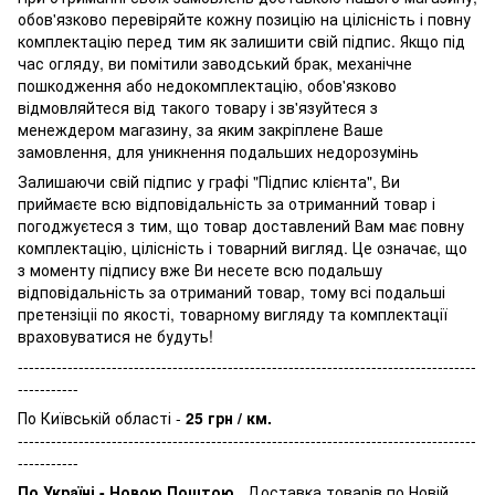
обов'язково перевіряйте кожну позицію на цілісність і повну
комплектацію перед тим як залишити свій підпис. Якщо під
час огляду, ви помітили заводський брак, механічне
пошкодження або недокомплектацію, обов'язково
відмовляйтеся від такого товару і зв'язуйтеся з
менеждером магазину, за яким закріплене Ваше
замовлення, для уникнення подальших недорозумінь
Залишаючи свій підпис у графі "Підпис клієнта", Ви
приймаєте всю відповідальність за отриманний товар і
погоджуєтеся з тим, що товар доставлений Вам має повну
комплектацію, цілісність і товарний вигляд. Це означає, що
з моменту підпису вже Ви несете всю подальшу
відповідальність за отриманий товар, тому всі подальші
претензіціі по якості, товарному вигляду та комплектації
враховуватися не будуть!
-----------------------------------------------------------------------------------
-----------
По Київській області -
25 грн / км.
-----------------------------------------------------------------------------------
-----------
По Україні - Новою Поштою
. Доставка товарів по Новій