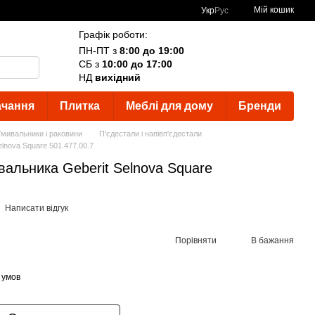
Мій кошик
Укр
Рус
Графік роботи:
ПН-ПТ з
8:00 до 19:00
СБ з
10:00 до 17:00
НД
вихідний
ачання
Плитка
Меблі для дому
Бренди
мивальники і раковини
П'єдестали і напівп'єдестали
lnova Square 501.477.00.7
вальника Geberit Selnova Square
Написати відгук
Порівняти
В бажання
 умов