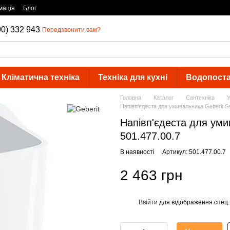
мація
Блог
00) 332 943
Передзвонити вам?
Кліматична техніка
Техніка для кухні
Водопост
Головна
Каталог
Сантехніка
У
Напівп'єдеста для умивальника Geberit Se
Напівп'єдеста для уми
501.477.00.7
В наявності
Артикул: 501.477.00.7
2 463 грн
Ввійти
для відображення спец.
%