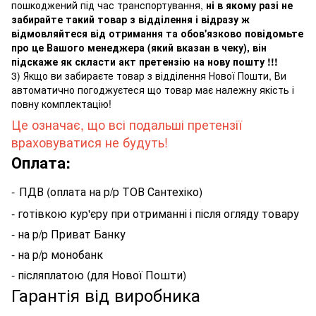
пошкоджений під час транспортування,
ні в якому разі не
забирайте такий товар з відділення і відразу ж
відмовляйтеся від отримання та обов'язково повідомьте
про це Вашого менеджера (який вказан в чеку), він
підскаже як скласти акт претензію на нову пошту !!!
3) Якщо ви забираєте товар з відділення Нової Пошти, Ви
автоматично погоджуєтеся що товар має належну якість і
повну комплектацію!
Це означає, що всі подальші претензії
враховуватися не будуть!
Оплата:
-
ПДВ (оплата на р/р ТОВ Сантехіко)
- готівкою кур'єру при отриманні і після огляду товару
- на р/р Приват Банку
- на р/р монобанк
- післяплатою (для Нової Пошти)
Гарантія від виробника