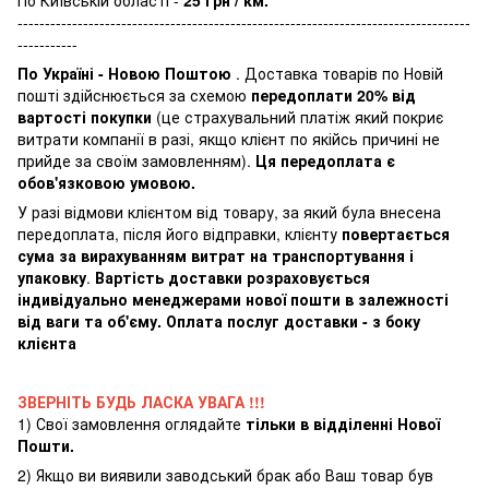
По Київській області -
25 грн / км.
-----------------------------------------------------------------------------------
-----------
По Україні - Новою Поштою
. Доставка товарів по Новій
пошті здійснюється за схемою
передоплати 20% від
вартості покупки
(це страхувальний платіж який покриє
витрати компанії в разі, якщо клієнт по якійсь причині не
прийде за своїм замовленням).
Ця передоплата є
обов'язковою умовою.
У разі відмови клієнтом від товару, за який була внесена
передоплата, після його відправки, клієнту
повертається
сума за вирахуванням витрат на транспортування і
упаковку
.
Вартість доставки розраховується
індивідуально менеджерами нової пошти в залежності
від ваги та об'єму. Оплата послуг доставки - з боку
клієнта
ЗВЕРНІТЬ БУДЬ ЛАСКА УВАГА !!!
1) Свої замовлення оглядайте
тільки в відділенні Нової
Пошти.
2) Якщо ви виявили заводський брак або Ваш товар був