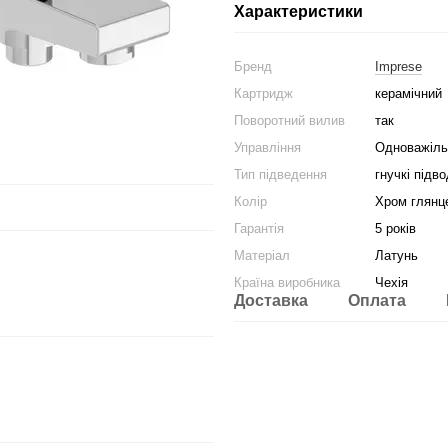
Характеристики
Бренд
Imprese
Картридж
керамічний
Поворотний вилив
так
Управління
Одноважіль
Тип підведення
гнучкі підв
Колір
Хром глянц
Гарантія
5 років
Матеріал
Латунь
Країна виробника
Чехія
Доставка
Оплата