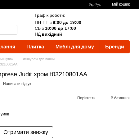
Мій кошик
Укр
Рус
Графік роботи:
ПН-ПТ з
8:00 до 19:00
СБ з
10:00 до 17:00
НД
вихідний
ачання
Плитка
Меблі для дому
Бренди
мішувачі
Змішувачі для ванни
f03210801AA
prese Judit хром f03210801AA
Написати відгук
Порівняти
В бажання
 умов
Отримати знижку