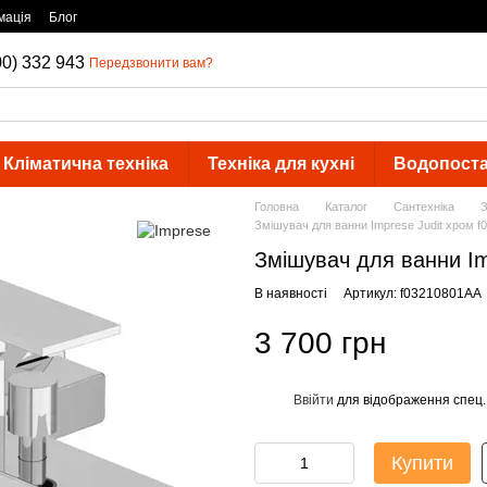
мація
Блог
00) 332 943
Передзвонити вам?
Кліматична техніка
Техніка для кухні
Водопост
Головна
Каталог
Сантехніка
З
Змішувач для ванни Imprese Judit хром 
Змішувач для ванни Im
В наявності
Артикул: f03210801AA
3 700 грн
Ввійти
для відображення спец.
%
Купити