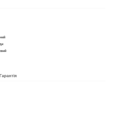
ний
оди
евий
Гарантія