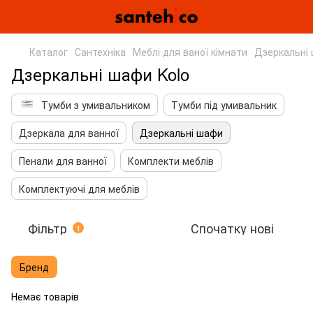
Каталог
Сантехніка
Меблі для ваної кімнати
Дзеркальні
Дзеркальні шафи Kolo
Тумби з умивальником
Тумби під умивальник
Дзеркала для ванної
Дзеркальні шафи
Пенали для ванної
Комплекти меблів
Комплектуючі для меблів
Фільтр
Спочатку нові
1
Бренд
Немає товарів