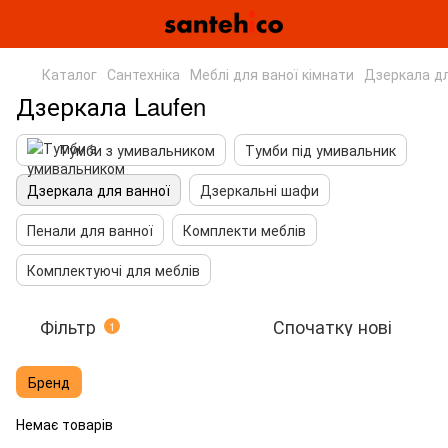
Каталог
Сантехніка
Меблі для ваної кімнати
Дзеркала дл
Дзеркала Laufen
Тумби з умивальником
Тумби під умивальник
Дзеркала для ванної
Дзеркальні шафи
Пенали для ванної
Комплекти меблів
Комплектуючі для меблів
Фільтр
Спочатку нові
1
Бренд
Немає товарів