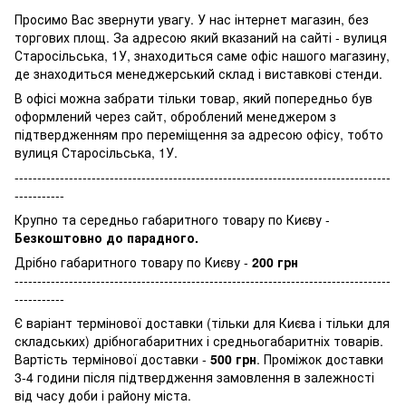
Просимо Вас звернути увагу. У нас інтернет магазин, без
торгових площ. За адресою який вказаний на сайті - вулиця
Старосільська, 1У, знаходиться саме офіс нашого магазину,
де знаходиться менеджерський склад і виставкові стенди.
В офісі можна забрати тільки товар, який попередньо був
оформлений через сайт, оброблений менеджером з
підтвердженням про переміщення за адресою офісу, тобто
вулиця Старосільська, 1У.
-----------------------------------------------------------------------------------
-----------
Крупно та середньо габаритного товару по Києву -
Безкоштовно до парадного.
Дрібно габаритного товару по Києву -
200 грн
-----------------------------------------------------------------------------------
-----------
Є варіант термінової доставки (тільки для Києва і тільки для
складських) дрібногабаритних і средньогабаритніх товарів.
Вартість термінової доставки -
500 грн
. Проміжок доставки
3-4 години після підтвердження замовлення в залежності
від часу доби і району міста.