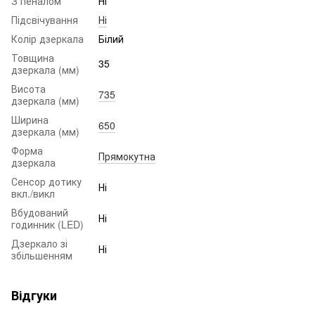
З пеналом
Ні
Підсвічування
Ні
Колір дзеркала
Білий
Товщина
35
дзеркала (мм)
Висота
735
дзеркала (мм)
Ширина
650
дзеркала (мм)
Форма
Прямокутна
дзеркала
Сенсор дотику
Ні
вкл./викл
Вбудований
Ні
годинник (LED)
Дзеркало зі
Ні
збільшенням
Відгуки