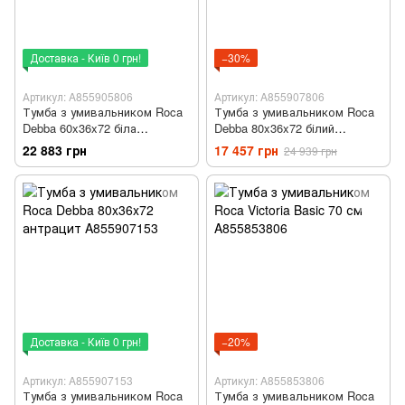
Доставка - Київ 0 грн!
−30%
Артикул: A855905806
Артикул: A855907806
Тумба з умивальником Roca
Тумба з умивальником Roca
Debba 60x36x72 біла
Debba 80x36x72 білий
A855905806
A855907806
22 883 грн
17 457 грн
24 939 грн
Доставка - Київ 0 грн!
−20%
Артикул: A855907153
Артикул: A855853806
Тумба з умивальником Roca
Тумба з умивальником Roca