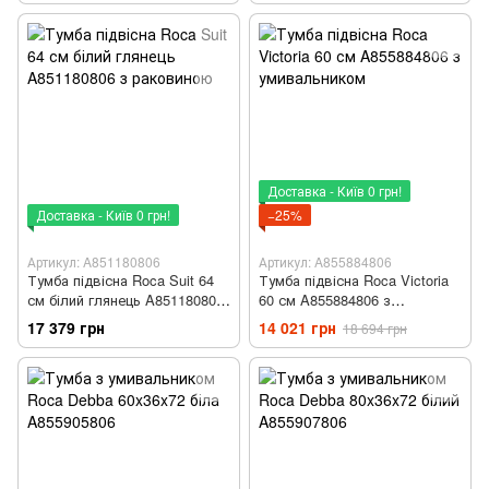
Доставка - Київ 0 грн!
Доставка - Київ 0 грн!
−25%
Артикул: A851180806
Артикул: A855884806
Тумба підвісна Roca Suit 64
Тумба підвісна Roca Victoria
см білий глянець A851180806
60 см A855884806 з
з раковиною
умивальником
17 379 грн
14 021 грн
18 694 грн