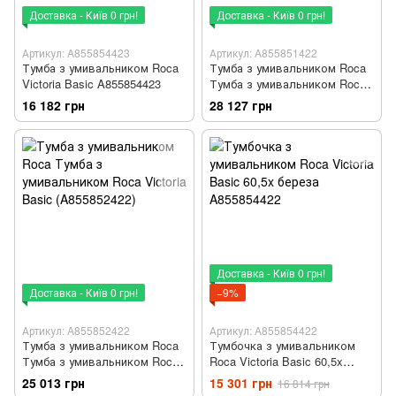
Доставка - Київ 0 грн!
Доставка - Київ 0 грн!
Артикул: A855854423
Артикул: A855851422
Тумба з умивальником Roca
Тумба з умивальником Roca
Victoria Basic A855854423
Тумба з умивальником Roca
Victoria Basic (A855851422)
16 182 грн
28 127 грн
Доставка - Київ 0 грн!
Доставка - Київ 0 грн!
−9%
Артикул: A855852422
Артикул: A855854422
Тумба з умивальником Roca
Тумбочка з умивальником
Тумба з умивальником Roca
Roca Victoria Basic 60,5x
Victoria Basic (A855852422)
береза A855854422
25 013 грн
15 301 грн
16 814 грн