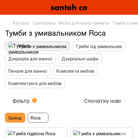
Каталог
Сантехніка
Меблі для ваної кімнати
Тумби з ум
Тумби з умивальником Roca
Тумби з умивальником
Тумби під умивальник
Дзеркала для ванної
Дзеркальні шафи
Пенали для ванної
Комплекти меблів
Комплектуючі для меблів
Фільтр
Спочатку нові
1
Бренд
Roca