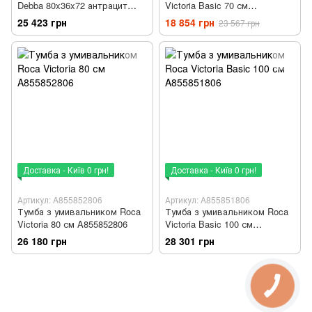
Debba 80x36x72 антрацит
Victoria Basic 70 см
A855907153
A855853806
25 423 грн
18 854 грн
23 567 грн
Доставка - Київ 0 грн!
Доставка - Київ 0 грн!
Артикул: A855852806
Артикул: A855851806
Тумба з умивальником Roca
Тумба з умивальником Roca
Victoria 80 см A855852806
Victoria Basic 100 см
A855851806
26 180 грн
28 301 грн