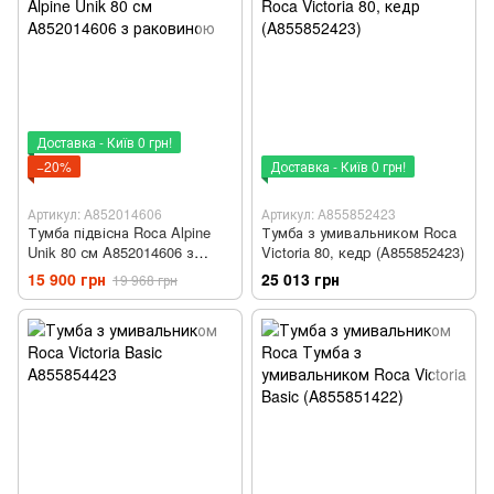
Доставка - Київ 0 грн!
−20%
Доставка - Київ 0 грн!
Артикул: A852014606
Артикул: A855852423
Тумба підвісна Roca Alpine
Тумба з умивальником Roca
Unik 80 см A852014606 з
Victoria 80, кедр (A855852423)
раковиною
15 900 грн
25 013 грн
19 968 грн