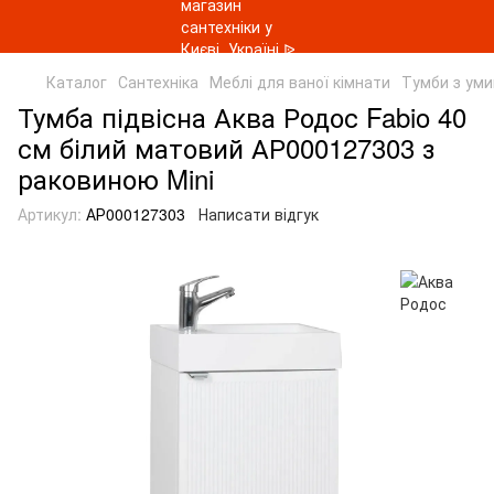
Каталог
Сантехніка
Меблі для ваної кімнати
Тумби з ум
Тумба підвісна Аква Родос Fabio 40
см білий матовий АР000127303 з
раковиною Mini
Артикул:
АР000127303
Написати відгук