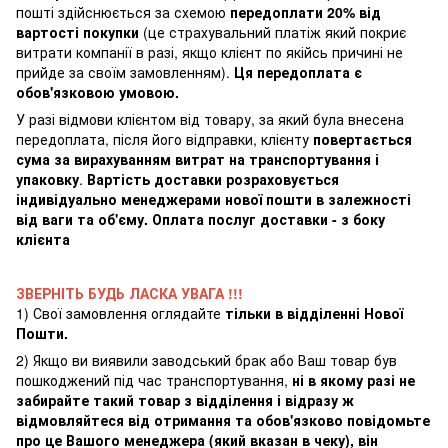
пошті здійснюється за схемою
передоплати 20% від
вартості покупки
(це страхувальний платіж який покриє
витрати компанії в разі, якщо клієнт по якійсь причині не
прийде за своїм замовленням).
Ця передоплата є
обов'язковою умовою.
У разі відмови клієнтом від товару, за який була внесена
передоплата, після його відправки, клієнту
повертається
сума за вирахуванням витрат на транспортування і
упаковку
.
Вартість доставки розраховується
індивідуально менеджерами нової пошти в залежності
від ваги та об'єму. Оплата послуг доставки - з боку
клієнта
ЗВЕРНІТЬ БУДЬ ЛАСКА УВАГА !!!
1) Свої замовлення оглядайте
тільки в відділенні Нової
Пошти.
2) Якщо ви виявили заводський брак або Ваш товар був
пошкоджений під час транспортування,
ні в якому разі не
забирайте такий товар з відділення і відразу ж
відмовляйтеся від отримання та обов'язково повідомьте
про це Вашого менеджера (який вказан в чеку), він