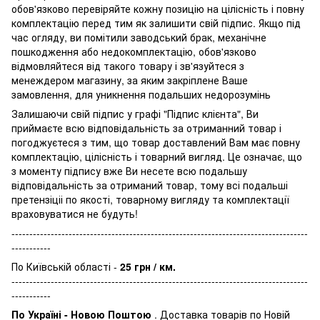
обов'язково перевіряйте кожну позицію на цілісність і повну
комплектацію перед тим як залишити свій підпис. Якщо під
час огляду, ви помітили заводський брак, механічне
пошкодження або недокомплектацію, обов'язково
відмовляйтеся від такого товару і зв'язуйтеся з
менеждером магазину, за яким закріплене Ваше
замовлення, для уникнення подальших недорозумінь
Залишаючи свій підпис у графі "Підпис клієнта", Ви
приймаєте всю відповідальність за отриманний товар і
погоджуєтеся з тим, що товар доставлений Вам має повну
комплектацію, цілісність і товарний вигляд. Це означає, що
з моменту підпису вже Ви несете всю подальшу
відповідальність за отриманий товар, тому всі подальші
претензіціі по якості, товарному вигляду та комплектації
враховуватися не будуть!
-----------------------------------------------------------------------------------
-----------
По Київській області -
25 грн / км.
-----------------------------------------------------------------------------------
-----------
По Україні - Новою Поштою
. Доставка товарів по Новій