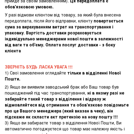
прийде за своїм замовленням).
Ця передоплата є
обов'язковою умовою.
У разі відмови клієнтом від товару, за який була внесена
передоплата, після його відправки, клієнту
повертається
сума за вирахуванням витрат на транспортування і
упаковку
.
Вартість доставки розраховується
індивідуально менеджерами нової пошти в залежності
від ваги та об'єму. Оплата послуг доставки - з боку
клієнта
ЗВЕРНІТЬ БУДЬ ЛАСКА УВАГА !!!
1) Свої замовлення оглядайте
тільки в відділенні Нової
Пошти.
2) Якщо ви виявили заводський брак або Ваш товар був
пошкоджений під час транспортування,
ні в якому разі не
забирайте такий товар з відділення і відразу ж
відмовляйтеся від отримання та обов'язково повідомьте
про це Вашого менеджера (який вказан в чеку), він
підскаже як скласти акт претензію на нову пошту !!!
3) Якщо ви забираєте товар з відділення Нової Пошти, Ви
автоматично погоджуєтеся що товар має належну якість і