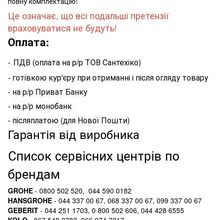
повну комплектацію!
Це означає, що всі подальші претензії
враховуватися не будуть!
Оплата:
-
ПДВ (оплата на р/р ТОВ Сантехіко)
- готівкою кур'єру при отриманні і після огляду товару
- на р/р Приват Банку
- на р/р монобанк
- післяплатою (для Нової Пошти)
Гарантія від виробника
Список сервісних центрів по
брендам
GROHE
- 0800 502 520, 044 590 0182
HANSGROHE
- 044 337 00 67, 068 337 00 67, 099 337 00 67
GEBERIT
- 044 251 1703, 0 800 502 606, 044 428 6555