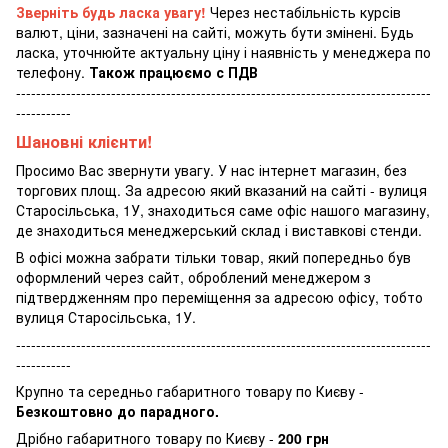
Зверніть будь ласка увагу!
Через нестабільність курсів
валют, ціни, зазначені на сайті, можуть бути змінені. Будь
ласка, уточнюйте актуальну ціну і наявність у менеджера по
телефону.
Також працюємо с ПДВ
-----------------------------------------------------------------------------------
-----------
Шановні клієнти!
Просимо Вас звернути увагу. У нас інтернет магазин, без
торгових площ. За адресою який вказаний на сайті - вулиця
Старосільська, 1У, знаходиться саме офіс нашого магазину,
де знаходиться менеджерський склад і виставкові стенди.
В офісі можна забрати тільки товар, який попередньо був
оформлений через сайт, оброблений менеджером з
підтвердженням про переміщення за адресою офісу, тобто
вулиця Старосільська, 1У.
-----------------------------------------------------------------------------------
-----------
Крупно та середньо габаритного товару по Києву -
Безкоштовно до парадного.
Дрібно габаритного товару по Києву -
200 грн