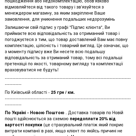
пошкодження або недокомплектацію, обов'язково
відмовляйтеся від такого товару і зв'язуйтеся з
менеждером магазину, за яким закріплене Ваше
замовлення, для уникнення подальших недорозумінь
Залишаючи свій підпис у графі "Підпис клієнта", Ви
приймаєте всю відповідальність за отриманний товар і
погоджуєтеся з тим, що товар доставлений Вам має повну
комплектацію, цілісність і товарний вигляд. Це означає, що
з моменту підпису вже Ви несете всю подальшу
відповідальність за отриманий товар, тому всі подальші
претензіціі по якості, товарному вигляду та комплектації
враховуватися не будуть!
-----------------------------------------------------------------------------------
-----------
По Київській області -
25 грн / км.
-----------------------------------------------------------------------------------
-----------
По Україні - Новою Поштою
. Доставка товарів по Новій
пошті здійснюється за схемою
передоплати 20% від
вартості покупки
(це страхувальний платіж який покриє
витрати компанії в разі, якщо клієнт по якійсь причині не