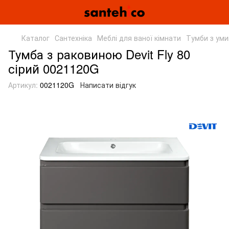
Каталог
Сантехніка
Меблі для ваної кімнати
Тумби з ум
Тумба з раковиною Devit Fly 80
сірий 0021120G
Артикул:
0021120G
Написати відгук