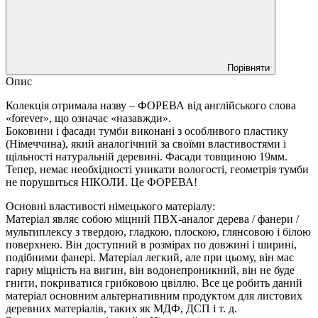
Порівняти
Опис
Колекція отримала назву – ФОРЕВА від англійського слова
«forever», що означає «назавжди».
Боковини і фасади тумби виконані з особливого пластику
(Німеччина), який аналогічний за своїми властивостями і
щільності натуральній деревині. Фасади товщиною 19мм.
Тепер, немає необхідності уникати вологості, геометрія тумби
не порушиться НІКОЛИ. Це ФОРЕВА!
Основні властивості німецького матеріалу:
Матеріал являє собою міцний ПВХ-аналог дерева / фанери /
мультиплексу з твердою, гладкою, плоскою, глянсовою і білою
поверхнею. Він доступний в розмірах по довжині і ширині,
подібними фанері. Матеріал легкий, але при цьому, він має
гарну міцність на вигин, він водонепроникний, він не буде
гнити, покриватися грибковою цвіллю. Все це робить даний
матеріал основним альтернативним продуктом для листових
деревних матеріалів, таких як МДФ, ДСП і т. д.