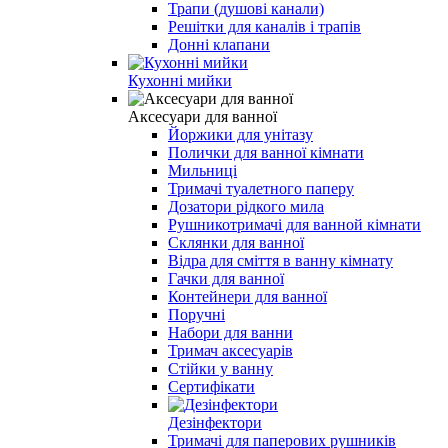
Трапи (душові канали)
Решітки для каналів і трапів
Донні клапани
Кухонні мийки
Аксесуари для ванної
Йоржики для унітазу
Полички для ванної кімнати
Мильниці
Тримачі туалетного паперу
Дозатори рідкого мила
Рушникотримачі для ванной кімнати
Склянки для ванної
Відра для сміття в ванну кімнату
Гачки для ванної
Контейнери для ванної
Поручні
Набори для ванни
Тримач аксесуарів
Стійки у ванну
Сертифікати
Дезінфектори
Тримачі для паперових рушників