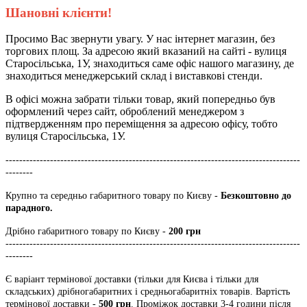
Шановні клієнти!
Просимо Вас звернути увагу. У нас інтернет магазин, без
торгових площ. За адресою який вказаний на сайті - вулиця
Старосільська, 1У, знаходиться саме офіс нашого магазину, де
знаходиться менеджерський склад і виставкові стенди.
В офісі можна забрати тільки товар, який попередньо був
оформлений через сайт, оброблений менеджером з
підтвердженням про переміщення за адресою офісу, тобто
вулиця Старосільська, 1У.
--------------------------------------------------------------------------------------
--------
Крупно та середньо габаритного товару по Києву -
Безкоштовно до
парадного.
Дрібно габаритного товару по Києву -
200 грн
--------------------------------------------------------------------------------------
--------
Є варіант термінової доставки (тільки для Києва і тільки для
складських) дрібногабаритних і средньогабаритніх товарів. Вартість
термінової доставки -
500 грн
. Проміжок доставки 3-4 години після