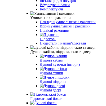
Інсталяції для пісуарів
Вбудовувані бачки
Комплектуючі
Умивальники і раковини
Накладні умивальники і раковини
Врізні умивальники і раковини
Підвісні раковини
Підлогові
П'єдестали і напівп'єдестали
Душові кабіни, піддони, скло та двері
Душові кабіни
Душові куточки (штори)
Душові стінки
Душові піддони
Душові двері
Гідромасажні бокси