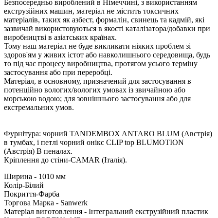
Безпосередньо вироблений в Німеччині, з використанням
екструзійних машин, матеріал не містить токсичних
матеріалів, таких як азбест, формалін, свинець та кадмій, які
зазвичай використовуються в якості каталізатора/добавки при
виробництві в азіатських країнах.
Тому наш матеріал не буде викликати ніяких проблем зі
здоров'ям у живих істот або навколишнього середовища, будь
то під час процесу виробництва, протягом усього терміну
застосування або при переробці.
Матеріал, в основному, призначений для застосування в
потенційно вологих/вологих умовах із звичайною або
морською водою; для зовнішнього застосування або для
екстремальних умов.
Фурнітура: чорний TANDEMBOX ANTARO BLUM (Австрія)
в тумбах, і петлі чорний онікс CLIP top BLUMOTION
(Австрія) В пеналах.
Кріплення до стіни-CAMAR (Італія).
Ширина - 1010 мм
Колір-Білий
Покриття-Фарба
Торгова Марка - Sanwerk
Матеріал виготовлення - Інтегральний екструзійний пластик