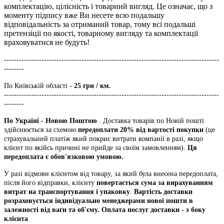
комплектацію, цілісність і товарний вигляд. Це означає, що з
моменту підпису вже Ви несете всю подальшу
відповідальність за отриманий товар, тому всі подальші
претензіціі по якості, товарному вигляду та комплектації
враховуватися не будуть!
--------------------------------------------------------------------------------------
--------
По Київській області -
25 грн / км.
--------------------------------------------------------------------------------------
--------
По Україні - Новою Поштою
. Доставка товарів по Новій пошті
здійснюється за схемою
передоплати 20% від вартості покупки
(це
страхувальний платіж який покриє витрати компанії в разі, якщо
клієнт по якійсь причині не прийде за своїм замовленням).
Ця
передоплата є обов'язковою умовою.
У разі відмови клієнтом від товару, за який була внесена передоплата,
після його відправки, клієнту
повертається сума за вирахуванням
витрат на транспортування і упаковку
.
Вартість доставки
розраховується індивідуально менеджерами нової пошти в
залежності від ваги та об'єму. Оплата послуг доставки - з боку
клієнта