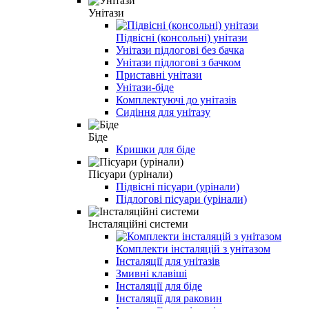
Унітази
Підвісні (консольні) унітази
Унітази підлогові без бачка
Унітази підлогові з бачком
Приставні унітази
Унітази-біде
Комплектуючі до унітазів
Сидіння для унітазу
Біде
Кришки для біде
Пісуари (урінали)
Підвісні пісуари (урінали)
Підлогові пісуари (урінали)
Інсталяційні системи
Комплекти інсталяцій з унітазом
Інсталяції для унітазів
Змивні клавіші
Інсталяції для біде
Інсталяції для раковин