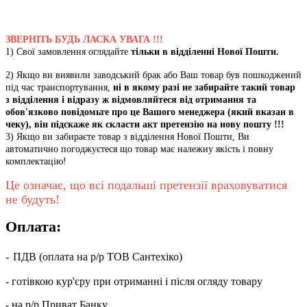
ЗВЕРНІТЬ БУДЬ ЛАСКА УВАГА !!!
1) Свої замовлення оглядайте
тільки в відділенні Нової Пошти.
2) Якщо ви виявили заводський брак або Ваш товар був пошкоджений
під час транспортування,
ні в якому разі не забирайте такий товар
з відділення і відразу ж відмовляйтеся від отримання та
обов'язково повідомьте про це Вашого менеджера (який вказан в
чеку), він підскаже як скласти акт претензію на нову пошту !!!
3) Якщо ви забираєте товар з відділення Нової Пошти, Ви
автоматично погоджуєтеся що товар має належну якість і повну
комплектацію!
Це означає, що всі подальші претензії враховуватися
не будуть!
Оплата:
-
ПДВ (оплата на р/р ТОВ Сантехіко)
- готівкою кур'єру при отриманні і після огляду товару
- на р/р Приват Банку