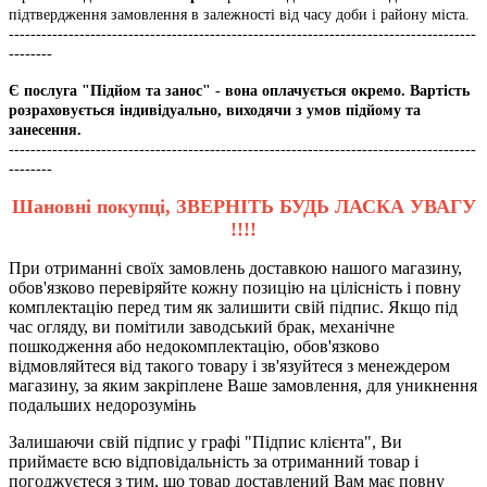
підтвердження замовлення в залежності від часу доби і району міста.
--------------------------------------------------------------------------------------
--------
Є послуга "Підйом та занос" - вона оплачується окремо. Вартість
розраховується індивідуально, виходячи з умов підйому та
занесення.
--------------------------------------------------------------------------------------
--------
Шановні покупці, ЗВЕРНІТЬ БУДЬ ЛАСКА УВАГУ
!!!!
При отриманні своїх замовлень доставкою нашого магазину,
обов'язково перевіряйте кожну позицію на цілісність і повну
комплектацію перед тим як залишити свій підпис. Якщо під
час огляду, ви помітили заводський брак, механічне
пошкодження або недокомплектацію, обов'язково
відмовляйтеся від такого товару і зв'язуйтеся з менеждером
магазину, за яким закріплене Ваше замовлення, для уникнення
подальших недорозумінь
Залишаючи свій підпис у графі "Підпис клієнта", Ви
приймаєте всю відповідальність за отриманний товар і
погоджуєтеся з тим, що товар доставлений Вам має повну