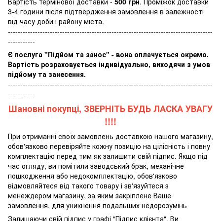
Вартість термінової доставки -
500 грн
. Проміжок доставки
3-4 години після підтвердження замовлення в залежності
від часу доби і району міста.
-----------------------------------------------------------------------------------
-----------
Є послуга "Підйом та занос" - вона оплачується окремо.
Вартість розраховується індивідуально, виходячи з умов
підйому та занесення.
-----------------------------------------------------------------------------------
-----------
Шановні покупці, ЗВЕРНІТЬ БУДЬ ЛАСКА УВАГУ
!!!!
При отриманні своїх замовлень доставкою нашого магазину,
обов'язково перевіряйте кожну позицію на цілісність і повну
комплектацію перед тим як залишити свій підпис. Якщо під
час огляду, ви помітили заводський брак, механічне
пошкодження або недокомплектацію, обов'язково
відмовляйтеся від такого товару і зв'язуйтеся з
менеждером магазину, за яким закріплене Ваше
замовлення, для уникнення подальших недорозумінь
Залишаючи свій підпис у графі "Підпис клієнта", Ви