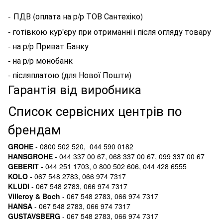
-
ПДВ (оплата на р/р ТОВ Сантехіко)
- готівкою кур'єру при отриманні і після огляду товару
- на р/р Приват Банку
- на р/р монобанк
- післяплатою (для Нової Пошти)
Гарантія від виробника
Список сервісних центрів по
брендам
GROHE
- 0800 502 520, 044 590 0182
HANSGROHE
- 044 337 00 67, 068 337 00 67, 099 337 00 67
GEBERIT
- 044 251 1703, 0 800 502 606, 044 428 6555
KOLO
- 067 548 2783, 066 974 7317
KLUDI
- 067 548 2783, 066 974 7317
Villeroy & Boch
- 067 548 2783, 066 974 7317
HANSA
- 067 548 2783, 066 974 7317
GUSTAVSBERG
- 067 548 2783, 066 974 7317