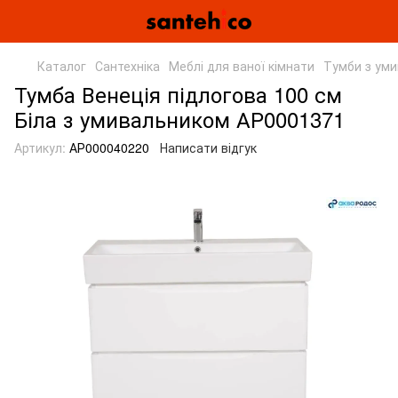
Каталог
Сантехніка
Меблі для ваної кімнати
Тумби з ум
Тумба Венеція підлогова 100 см
Біла з умивальником АР0001371
Артикул:
АР000040220
Написати відгук