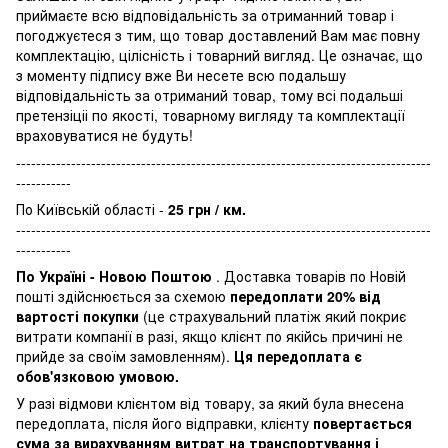
приймаєте всю відповідальність за отриманний товар і
погоджуєтеся з тим, що товар доставлений Вам має повну
комплектацію, цілісність і товарний вигляд. Це означає, що
з моменту підпису вже Ви несете всю подальшу
відповідальність за отриманий товар, тому всі подальші
претензіціі по якості, товарному вигляду та комплектації
враховуватися не будуть!
-----------------------------------------------------------------------------------
-----------
По Київській області -
25 грн / км.
-----------------------------------------------------------------------------------
-----------
По Україні - Новою Поштою
. Доставка товарів по Новій
пошті здійснюється за схемою
передоплати 20% від
вартості покупки
(це страхувальний платіж який покриє
витрати компанії в разі, якщо клієнт по якійсь причині не
прийде за своїм замовленням).
Ця передоплата є
обов'язковою умовою.
У разі відмови клієнтом від товару, за який була внесена
передоплата, після його відправки, клієнту
повертається
сума за вирахуванням витрат на транспортування і