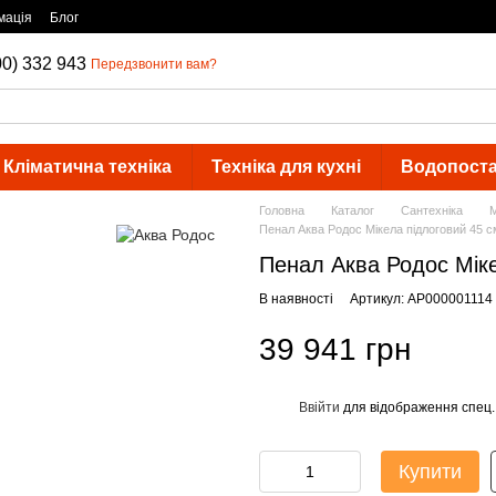
мація
Блог
00) 332 943
Передзвонити вам?
Кліматична техніка
Техніка для кухні
Водопост
Головна
Каталог
Сантехніка
М
Пенал Аква Родос Мікела підлоговий 45 
Пенал Аква Родос Міке
В наявності
Артикул: АР000001114
39 941 грн
Ввійти
для відображення спец.
%
Купити