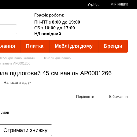
Мій кошик
Укр
Рус
Графік роботи:
ПН-ПТ з
8:00 до 19:00
СБ з
10:00 до 17:00
НД
вихідний
ачання
Плитка
Меблі для дому
Бренди
еблі для ваної кімнати
Пенали для ванної
см ваніль АР0001266
ла підлоговий 45 см ваніль АР0001266
Написати відгук
Порівняти
В бажання
 умов
Отримати знижку