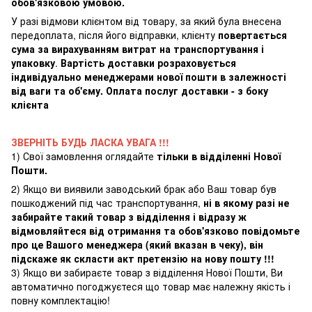
обов'язковою умовою.
У разі відмови клієнтом від товару, за який була внесена
передоплата, після його відправки, клієнту
повертається
сума за вирахуванням витрат на транспортування і
упаковку
.
Вартість доставки розраховується
індивідуально менеджерами нової пошти в залежності
від ваги та об'єму. Оплата послуг доставки - з боку
клієнта
ЗВЕРНІТЬ БУДЬ ЛАСКА УВАГА !!!
1) Свої замовлення оглядайте
тільки в відділенні Нової
Пошти.
2) Якщо ви виявили заводський брак або Ваш товар був
пошкоджений під час транспортування,
ні в якому разі не
забирайте такий товар з відділення і відразу ж
відмовляйтеся від отримання та обов'язково повідомьте
про це Вашого менеджера (який вказан в чеку), він
підскаже як скласти акт претензію на нову пошту !!!
3) Якщо ви забираєте товар з відділення Нової Пошти, Ви
автоматично погоджуєтеся що товар має належну якість і
повну комплектацію!