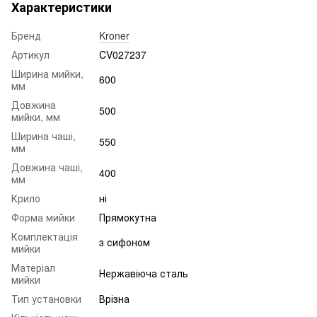
Характеристики
Бренд
Kroner
Артикул
CV027237
Ширина мийки,
600
мм
Довжина
500
мийки, мм
Ширина чаші,
550
мм
Довжина чаші,
400
мм
Крило
ні
Форма мийки
Прямокутна
Комплектація
з сифоном
мийки
Матеріал
Нержавіюча сталь
мийки
Тип установки
Врізна