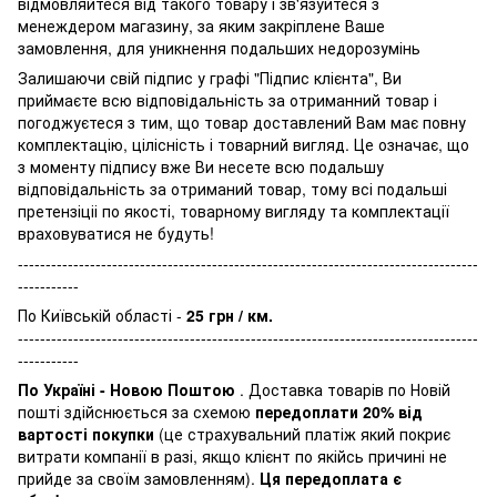
відмовляйтеся від такого товару і зв'язуйтеся з
менеждером магазину, за яким закріплене Ваше
замовлення, для уникнення подальших недорозумінь
Залишаючи свій підпис у графі "Підпис клієнта", Ви
приймаєте всю відповідальність за отриманний товар і
погоджуєтеся з тим, що товар доставлений Вам має повну
комплектацію, цілісність і товарний вигляд. Це означає, що
з моменту підпису вже Ви несете всю подальшу
відповідальність за отриманий товар, тому всі подальші
претензіціі по якості, товарному вигляду та комплектації
враховуватися не будуть!
-----------------------------------------------------------------------------------
-----------
По Київській області -
25 грн / км.
-----------------------------------------------------------------------------------
-----------
По Україні - Новою Поштою
. Доставка товарів по Новій
пошті здійснюється за схемою
передоплати 20% від
вартості покупки
(це страхувальний платіж який покриє
витрати компанії в разі, якщо клієнт по якійсь причині не
прийде за своїм замовленням).
Ця передоплата є