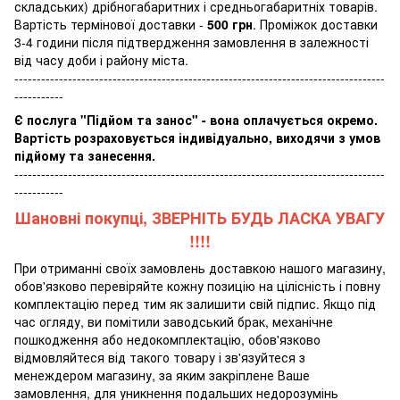
складських) дрібногабаритних і средньогабаритніх товарів.
Вартість термінової доставки -
500 грн
. Проміжок доставки
3-4 години після підтвердження замовлення в залежності
від часу доби і району міста.
-----------------------------------------------------------------------------------
-----------
Є послуга "Підйом та занос" - вона оплачується окремо.
Вартість розраховується індивідуально, виходячи з умов
підйому та занесення.
-----------------------------------------------------------------------------------
-----------
Шановні покупці, ЗВЕРНІТЬ БУДЬ ЛАСКА УВАГУ
!!!!
При отриманні своїх замовлень доставкою нашого магазину,
обов'язково перевіряйте кожну позицію на цілісність і повну
комплектацію перед тим як залишити свій підпис. Якщо під
час огляду, ви помітили заводський брак, механічне
пошкодження або недокомплектацію, обов'язково
відмовляйтеся від такого товару і зв'язуйтеся з
менеждером магазину, за яким закріплене Ваше
замовлення, для уникнення подальших недорозумінь