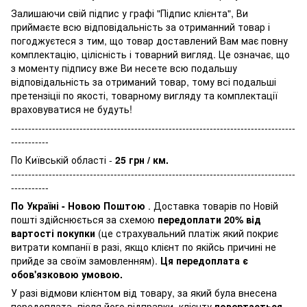
Залишаючи свій підпис у графі "Підпис клієнта", Ви
приймаєте всю відповідальність за отриманний товар і
погоджуєтеся з тим, що товар доставлений Вам має повну
комплектацію, цілісність і товарний вигляд. Це означає, що
з моменту підпису вже Ви несете всю подальшу
відповідальність за отриманий товар, тому всі подальші
претензіціі по якості, товарному вигляду та комплектації
враховуватися не будуть!
-----------------------------------------------------------------------------------
-----------
По Київській області -
25 грн / км.
-----------------------------------------------------------------------------------
-----------
По Україні - Новою Поштою
. Доставка товарів по Новій
пошті здійснюється за схемою
передоплати 20% від
вартості покупки
(це страхувальний платіж який покриє
витрати компанії в разі, якщо клієнт по якійсь причині не
прийде за своїм замовленням).
Ця передоплата є
обов'язковою умовою.
У разі відмови клієнтом від товару, за який була внесена
передоплата, після його відправки, клієнту
повертається