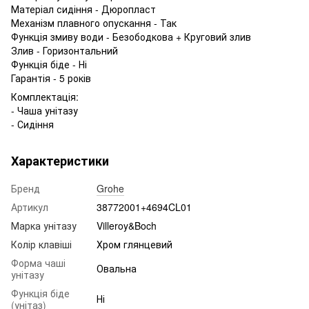
Матеріал сидіння - Дюропласт
Механізм плавного опускання - Так
Функція змиву води - Безободкова + Круговий злив
Злив - Горизонтальний
Функція біде - Ні
Гарантія - 5 років
Комплектація:
- Чаша унітазу
- Сидіння
Характеристики
Бренд
Grohe
Артикул
38772001+4694CL01
Марка унітазу
Villeroy&Boch
Колір клавіші
Хром глянцевий
Форма чаші
Овальна
унітазу
Функція біде
Ні
(унітаз)