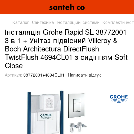
Каталог
Сантехніка
Інсталяційні системи
Комплекти інст
Інсталяція Grohe Rapid SL 38772001
3 в 1 + Унітаз підвісний Villeroy &
Boch Architectura DirectFlush
TwistFlush 4694CL01 з сидінням Soft
Close
Артикул:
38772001+4694CL01
Написати відгук