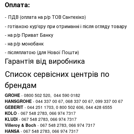
Оплата:
-
ПДВ (оплата на р/р ТОВ Сантехіко)
- готівкою кур'єру при отриманні і після огляду товару
- на р/р Приват Банку
- на р/р монобанк
- післяплатою (для Нової Пошти)
Гарантія від виробника
Список сервісних центрів по
брендам
GROHE
- 0800 502 520, 044 590 0182
HANSGROHE
- 044 337 00 67, 068 337 00 67, 099 337 00 67
GEBERIT
- 044 251 1703, 0 800 502 606, 044 428 6555
KOLO
- 067 548 2783, 066 974 7317
KLUDI
- 067 548 2783, 066 974 7317
Villeroy & Boch
- 067 548 2783, 066 974 7317
HANSA
- 067 548 2783, 066 974 7317