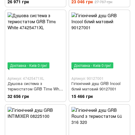
26 971 грн
23 046 грн
27 767 грн
Доставка - Київ 0 грн!
Доставка - Київ 0 грн!
Артикул: 47425471XL
Артикул: 90127001
Душова система з
Гігієнічний душ GRB Incool
термостатом GRB Time White
білий матовий 90127001
47425471XL
32 656 грн
15 466 грн