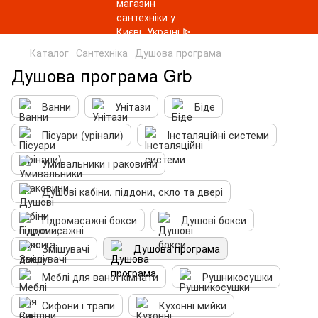
Каталог
Сантехніка
Душова програма
Душова програма Grb
Ванни
Унітази
Біде
Пісуари (урінали)
Інсталяційні системи
Умивальники і раковини
Душові кабіни, піддони, скло та двері
Гідромасажні бокси
Душові бокси
Змішувачі
Душова програма
Меблі для ваної кімнати
Рушникосушки
Сифони і трапи
Кухонні мийки