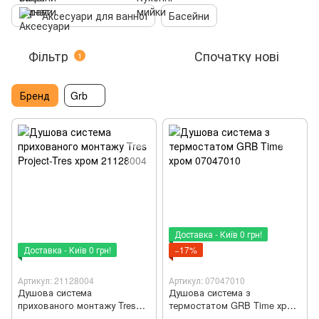
Аксесуари для ванної
Басейни
Фільтр
Спочатку нові
1
Бренд
Grb
Доставка - Київ 0 грн!
Доставка - Київ 0 грн!
−17%
Артикул: 21128004
Артикул: 07047010
Душова система
Душова система з
прихованого монтажу Tres
термостатом GRB Time хром
Project-Tres хром 21128004
07047010