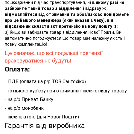
пошкоджений під час транспортування,
ні в якому разі не
забирайте такий товар з відділення і відразу ж
відмовляйтеся від отримання та обов'язково повідомьте
про це Вашого менеджера (який вказан в чеку), він
підскаже як скласти акт претензію на нову пошту !!!
3) Якщо ви забираєте товар з відділення Нової Пошти, Ви
автоматично погоджуєтеся що товар має належну якість і
повну комплектацію!
Це означає, що всі подальші претензії
враховуватися не будуть!
Оплата:
-
ПДВ (оплата на р/р ТОВ Сантехіко)
- готівкою кур'єру при отриманні і після огляду товару
- на р/р Приват Банку
- на р/р монобанк
- післяплатою (для Нової Пошти)
Гарантія від виробника