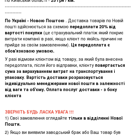
По Київській області -
25 грн / км.
-----------------------------------------------------------------------------------
-----------
По Україні - Новою Поштою
. Доставка товарів по Новій
пошті здійснюється за схемою
передоплати 20% від
вартості покупки
(це страхувальний платіж який покриє
витрати компанії в разі, якщо клієнт по якійсь причині не
прийде за своїм замовленням).
Ця передоплата є
обов'язковою умовою.
У разі відмови клієнтом від товару, за який була внесена
передоплата, після його відправки, клієнту
повертається
сума за вирахуванням витрат на транспортування і
упаковку
.
Вартість доставки розраховується
індивідуально менеджерами нової пошти в залежності
від ваги та об'єму. Оплата послуг доставки - з боку
клієнта
ЗВЕРНІТЬ БУДЬ ЛАСКА УВАГА !!!
1) Свої замовлення оглядайте
тільки в відділенні Нової
Пошти.
2) Якщо ви виявили заводський брак або Ваш товар був