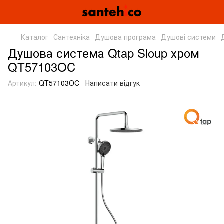
Каталог
Сантехніка
Душова програма
Душові системи
Душова система Qtap Sloup хром
QT57103OC
Артикул:
QT57103OC
Написати відгук