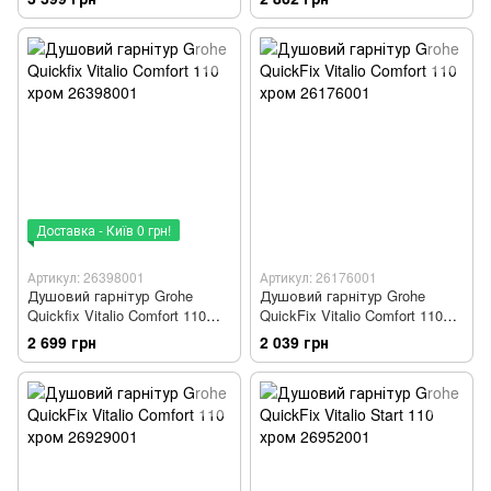
Доставка - Київ 0 грн!
Артикул: 26398001
Артикул: 26176001
Душовий гарнітур Grohe
Душовий гарнітур Grohe
Quickfix Vitalio Comfort 110
QuickFix Vitalio Comfort 110
хром 26398001
хром 26176001
2 699 грн
2 039 грн