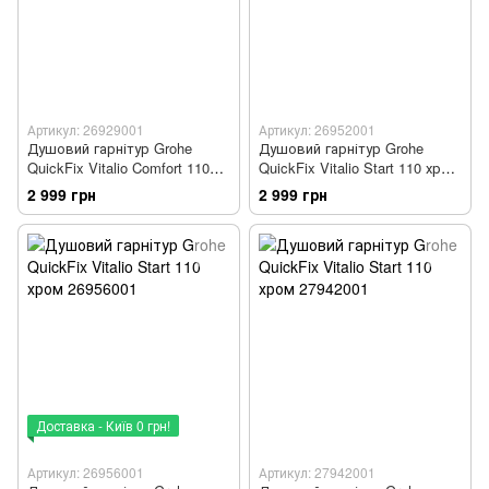
Артикул: 26929001
Артикул: 26952001
Душовий гарнітур Grohe
Душовий гарнітур Grohe
QuickFix Vitalio Comfort 110
QuickFix Vitalio Start 110 хром
хром 26929001
26952001
2 999 грн
2 999 грн
Доставка - Київ 0 грн!
Артикул: 26956001
Артикул: 27942001