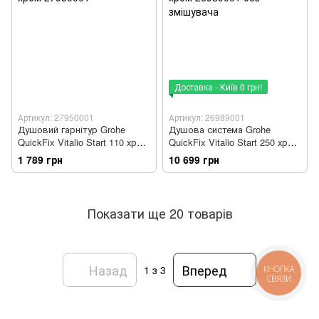
Доставка - Київ 0 грн!
Артикул: 27950001
Артикул: 26989001
Душовий гарнітур Grohe
Душова система Grohe
QuickFix Vitalio Start 110 хром
QuickFix Vitalio Start 250 хром
27950001
26989001 без змішувача
1 789 грн
10 699 грн
Показати ще 20 товарів
Назад
Вперед
1
з 3
КНОПКА
СВЯЗИ