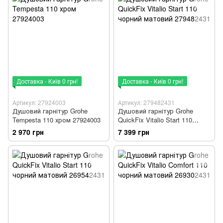
Доставка - Київ 0 грн!
Доставка - Київ 0 грн!
Артикул: 27924003
Артикул: 279482431
Душовий гарнітур Grohe
Душовий гарнітур Grohe
Tempesta 110 хром 27924003
QuickFix Vitalio Start 110
чорний матовий 279482431
2 970 грн
7 399 грн