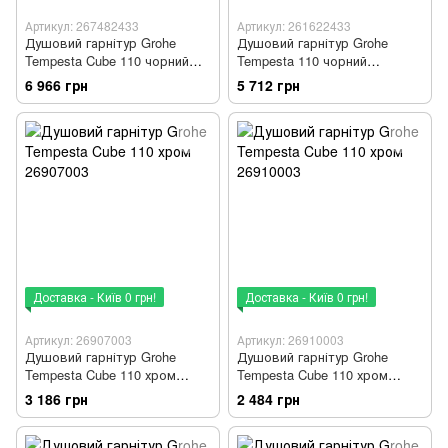
Артикул: 267482433
Артикул: 261622433
Душовий гарнітур Grohe
Душовий гарнітур Grohe
Tempesta Cube 110 чорний
Tempesta 110 чорний
матовий 267482433
матовий 261622433
6 966 грн
5 712 грн
Доставка - Київ 0 грн!
Доставка - Київ 0 грн!
Артикул: 26907003
Артикул: 26910003
Душовий гарнітур Grohe
Душовий гарнітур Grohe
Tempesta Cube 110 хром
Tempesta Cube 110 хром
26907003
26910003
3 186 грн
2 484 грн