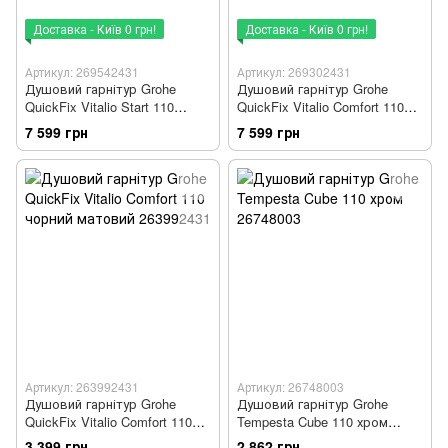
Доставка - Київ 0 грн!
Доставка - Київ 0 грн!
Артикул: 269542431
Артикул: 269302431
Душовий гарнітур Grohe
Душовий гарнітур Grohe
QuickFix Vitalio Start 110
QuickFix Vitalio Comfort 110
чорний матовий 269542431
чорний матовий 269302431
7 599 грн
7 599 грн
Артикул: 263992431
Артикул: 26748003
Душовий гарнітур Grohe
Душовий гарнітур Grohe
QuickFix Vitalio Comfort 110
Tempesta Cube 110 хром
чорний матовий 263992431
26748003
3 399 грн
2 862 грн