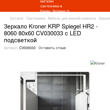
Каталог
Сантехника
Мебель для ванной комнаты
Зеркал
Зеркало Kroner KRP Spiegel HR2 -
8060 80х60 CV030033 с LED
подсветкой
Артикул:
CV030033
Оставить отзыв