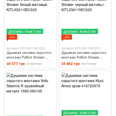
Доставка - Киев 0 грн!
Доставка - Киев 0 грн!
−5%
−5%
Артикул: KITLIG011BO/225
Артикул: KITLIG011NO/225
Душевая система скрытого
Душевая система скрытого
монтажа Paffoni Shower
монтажа Paffoni Shower
белый матовый
черный матовый
39 577 грн
34 882 грн
41 660 грн
36 718 грн
KITLIG011BO/225
KITLIG011NO/225
Доставка - Киев 0 грн!