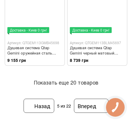
Доставка - Киев 0 грн!
Доставка - Киев 0 грн!
Артикул: QTGEM113GMB45698
Артикул: QTGEM113BLM45697
Душевая система Qtap
Душевая система Qtap
Gemini оружейная сталь
Gemini черный матовый
QTGEM113GMB45698
QTGEM113BLM45697
9 155 грн
8 739 грн
Показать еще 20 товаров
Назад
Вперед
5
из 22