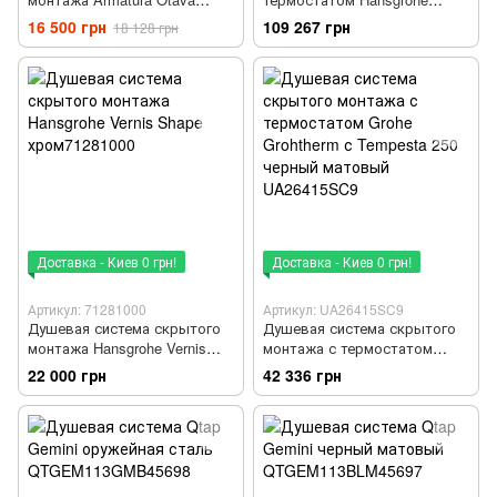
черный матовый 5559-501-81
Raidance E 300 хром
16 500 грн
109 267 грн
18 128 грн
27952000
Доставка - Киев 0 грн!
Доставка - Киев 0 грн!
Артикул: 71281000
Артикул: UA26415SC9
Душевая система скрытого
Душевая система скрытого
монтажа Hansgrohe Vernis
монтажа с термостатом
Shape хром71281000
Grohe Grohtherm с Tempesta
22 000 грн
42 336 грн
250 черный матовый
UA26415SC9