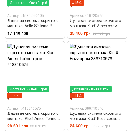
Доставка - Киев 0 грн!
−15%
Артикул: 1585.090105
Артикул: 416720575
Душевая система скрытого
Душевая система скрытого
монтажа Volle Sistema R
монтажа Kludi Ameo хром
оружейный металл
416720575
17 140 грн
25 400 грн
29 760 грн
1585.090105
Доставка - Киев 0 грн!
Доставка - Киев 0 грн!
−14%
−14%
Артикул: 418310575
Артикул: 386710576
Душевая система скрытого
Душевая система скрытого
монтажа Kludi Ameo Termo
монтажа Kludi Bozz хром
хром 418310575
386710576
28 601 грн
24 600 грн
33 072 грн
28 752 грн