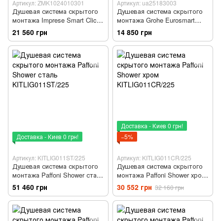
Артикул: ZMK1024010301
Артикул: ua25183003
Душевая система скрытого
Душевая система скрытого
монтажа Imprese Smart Click
монтажа Grohe Eurosmart
хром ZMK1024010301
New Tempesta 200 хром
21 560 грн
14 850 грн
ua25183003
Доставка - Киев 0 грн!
Доставка - Киев 0 грн!
−5%
Артикул: KITLIG011ST/225
Артикул: KITLIG011CR/225
Душевая система скрытого
Душевая система скрытого
монтажа Paffoni Shower сталь
монтажа Paffoni Shower хром
KITLIG011ST/225
KITLIG011CR/225
51 460 грн
30 552 грн
32 160 грн