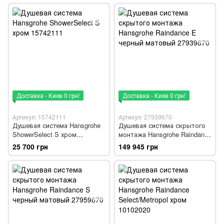
Доставка - Киев 0 грн!
Доставка - Киев 0 грн!
Артикул: 15742111
Артикул: 27939670
Душевая система Hansgrohe
Душевая система скрытого
ShowerSelect S хром
монтажа Hansgrohe Raindance
15742111
E черный матовый 27939670
25 700 грн
149 945 грн