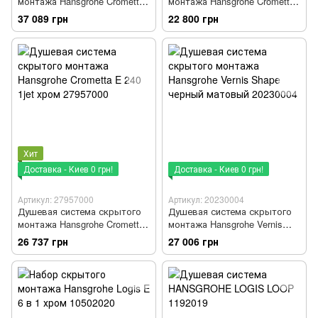
монтажа Hansgrohe Crometta
монтажа Hansgrohe Crometta
E 240 1jet черный матовый
E 240 1jet хром 20236000
37 089 грн
22 800 грн
20237670
Хит
Доставка - Киев 0 грн!
Доставка - Киев 0 грн!
Артикул: 27957000
Артикул: 20230004
Душевая система скрытого
Душевая система скрытого
монтажа Hansgrohe Crometta
монтажа Hansgrohe Vernis
E 240 1jet хром 27957000
Shape черный матовый
26 737 грн
27 006 грн
20230004