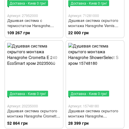
Доставка - Киев 0 грн!
Доставка - Киев 0 грн!
Артикул: 27952000
Артикул: 71281000
Душевая система с
Душевая система скрытого
термостатом Hansgrohe
монтажа Hansgrohe Vernis
Raidance E 300 хром
Shape хром71281000
109 267 грн
22 000 грн
27952000
Доставка - Киев 0 грн!
Доставка - Киев 0 грн!
Артикул: 20235000
Артикул: 15748180
Душевая система скрытого
Душевая система скрытого
монтажа Hansgrohe Crometta
монтажа Hansgrohe
E 240 EcoSmart хром
ShowerSelect S хром
52 864 грн
28 399 грн
20235000
15748180