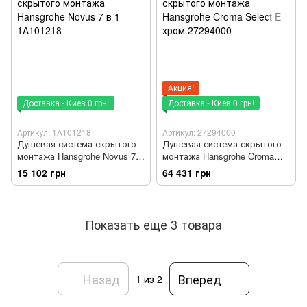
Акция!
Доставка - Киев 0 грн!
Доставка - Киев 0 грн!
Артикул: 1А101218
Артикул: 27294000
Душевая система скрытого
Душевая система скрытого
монтажа Hansgrohe Novus 7 в
монтажа Hansgrohe Croma
1 1А101218
Select E хром 27294000
15 102 грн
64 431 грн
Показать еще 3 товара
Назад
Вперед
1
из 2