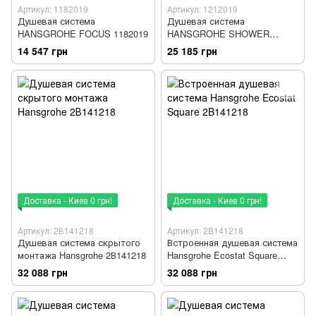
Артикул: 1182019
Артикул: 1212019
Душевая система
Душевая система
HANSGROHE FOCUS 1182019
HANSGROHE SHOWER
SELECT 1212019
14 547 грн
25 185 грн
Доставка - Киев 0 грн!
Доставка - Киев 0 грн!
Артикул: 2В141218
Артикул: 2B141218
Душевая система скрытого
Встроенная душевая система
монтажа Hansgrohe 2В141218
Hansgrohe Ecostat Square
2B141218
32 088 грн
32 088 грн