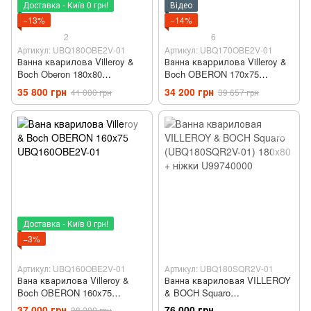
Доставка - Київ 0 грн!
Відео
−13%
−14%
2
6
Артикул: UBQ180OBE2V-01
Артикул: UBQ170OBE2V-01
Ванна кварилова Villeroy &
Ванна кваррилова Villeroy &
Boch Oberon 180x80
Boch OBERON 170x75
UBQ180OBE2V-01
UBQ170OBE2V-01
35 800 грн
34 200 грн
41 000 грн
39 657 грн
Доставка - Київ 0 грн!
−3%
Артикул: UBQ160OBE2V-01
Артикул: UBQ180SQR2V-01
Вана кварилова Villeroy &
Ванна квариловая VILLEROY
Boch OBERON 160x75
& BOCH Squaro
UBQ160OBE2V-01
(UBQ180SQR2V-01) 180х80 +
37 000 грн
76 000 грн
38 200 грн