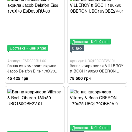
Доставка - Київ 0 грн!
Доставка - Київ 0 грн!
Відео
Артикул: E6D030RU-00
Артикул: UBQ199OBE2V-01
Ванна из композит-акрила
Ванна квариловая VILLEROY
Jacob Delafon Elite 170X70
& BOCH 190х90 OBERON
E6D030RU-00
UBQ199OBE2V-01
45 425 грн
78 500 грн
Доставка - Київ 0 грн!