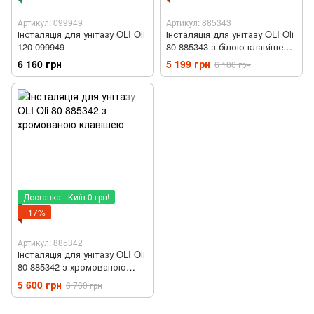
Артикул: 099949
Артикул: 885343
Інсталяція для унітазу OLI Oli
Інсталяція для унітазу OLI Oli
120 099949
80 885343 з білою клавішею
Iplate 670001
6 160 грн
5 199 грн
6 100 грн
Доставка - Київ 0 грн!
−17%
Артикул: 885342
Інсталяція для унітазу OLI Oli
80 885342 з хромованою
клавішею
5 600 грн
6 760 грн