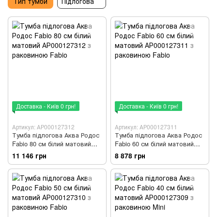
Тип тумби
Підлогова
Доставка - Київ 0 грн!
Доставка - Київ 0 грн!
Артикул: АР000127312
Артикул: АР000127311
Тумба підлогова Аква Родос
Тумба підлогова Аква Родос
Fabio 80 см білий матовий
Fabio 60 см білий матовий
АР000127312 з раковиною
АР000127311 з раковиною
11 146 грн
8 878 грн
Fabio
Fabio