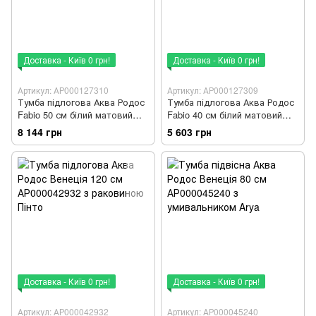
Доставка - Київ 0 грн!
Доставка - Київ 0 грн!
Артикул: АР000127310
Артикул: АР000127309
Тумба підлогова Аква Родос
Тумба підлогова Аква Родос
Fabio 50 см білий матовий
Fabio 40 см білий матовий
АР000127310 з раковиною
АР000127309 з раковиною
8 144 грн
5 603 грн
Fabio
Mini
Доставка - Київ 0 грн!
Доставка - Київ 0 грн!
Артикул: АР000042932
Артикул: АР000045240