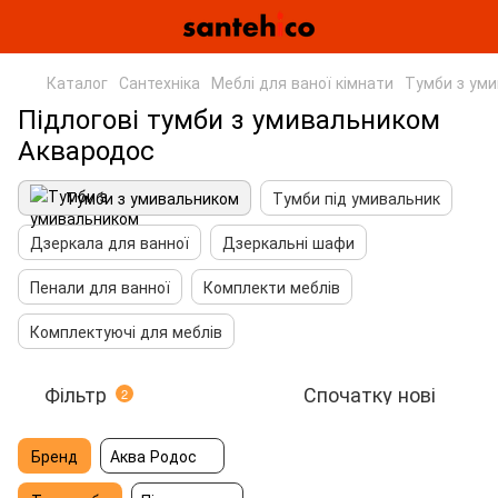
Каталог
Сантехніка
Меблі для ваної кімнати
Тумби з ум
Підлогові тумби з умивальником
Аквародос
Тумби з умивальником
Тумби під умивальник
Дзеркала для ванної
Дзеркальні шафи
Пенали для ванної
Комплекти меблів
Комплектуючі для меблів
Фільтр
Спочатку нові
2
Бренд
Аква Родос