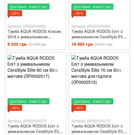
Доставка - Київ 0 грн!
Доставка - Київ 0 грн!
−25%
−30%
Артикул: АР000040322
Артикул: АР000040369
Тумба AQUA RODOS Класик
Тумба AQUA RODOS Еліт з
2019 з умивальником
умивальником CeraStyle Elite
CeraStyle New Klasik 65 см
100 см біла матова
8 030 грн
19 965 грн
10 706 грн
28 521 грн
для підлоги
(ОР0002511)
Доставка - Київ 0 грн!
Доставка - Київ 0 грн!
−30%
−30%
Артикул: АР000040375
Артикул: АР000040373
Тумба AQUA RODOS Еліт з
Тумба AQUA RODOS Еліт з
умивальником CeraStyle Elite
умивальником CeraStyle Elite