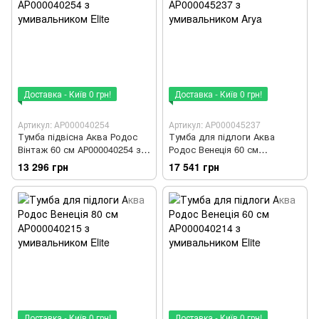
Доставка - Київ 0 грн!
Доставка - Київ 0 грн!
Артикул: АР000040254
Артикул: АР000045237
Тумба підвісна Аква Родос
Тумба для підлоги Аква
Вінтаж 60 см АР000040254 з
Родос Венеція 60 см
умивальником Elite
АР000045237 з умивальником
13 296 грн
17 541 грн
Arya
Доставка - Київ 0 грн!
Доставка - Київ 0 грн!