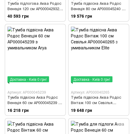
Тумба підлогова Аква Родос
Тумба підвісна Аква Родос
Венеція 120 см АР000042932 з
Венеція 80 см АР000045240 з
раковиною Пінто
умивальником Arya
40 593 грн
19 576 грн
Доставка - Київ 0 грн!
Доставка - Київ 0 грн!
Артикул: АР000045239
Артикул: АР000040265
Тумба підвісна Аква Родос
Тумба підвісна Аква Родос
Венеція 60 см АР000045239 з
Вінтаж 100 см Севілья
умивальником Arya
АР000040265 з умивальником
16 218 грн
19 648 грн
Elite