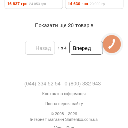
80 см біла матова
70 см біла матова для
16 837 грн
14 630 грн
24 053 грн
20 900 грн
(ОР0002517)
підлоги (ОР0002515)
Показати ще 20 товарів
Назад
Вперед
1
з 4
(044) 334 52 54
0 (800) 332 943
Контактна інформація
Повна версія сайту
© 2008—2026
Інтернет-магазин Santehico.com.ua
Укр
Рус