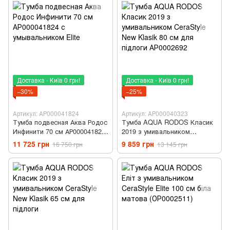
Доставка - Київ 0 грн!
Доставка - Київ 0 грн!
−30%
−25%
Артикул: АР000041824
Артикул: АР000040323
Тумба подвесная Аква Родос
Тумба AQUA RODOS Класик
Инфинити 70 см АР000041824
2019 з умивальником
с умывальником Elite
CeraStyle New Klasik 80 см
11 725 грн
9 859 грн
16 750 грн
13 145 грн
для підлоги АР0002692