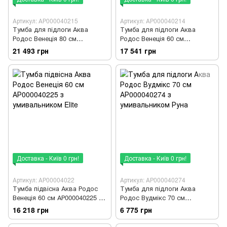
Артикул: АР000040215
Артикул: АР000040214
Тумба для підлоги Аква
Тумба для підлоги Аква
Родос Венеція 80 см
Родос Венеція 60 см
АР000040215 з умивальником
АР000040214 з умивальником
21 493 грн
17 541 грн
Elite
Elite
Доставка - Київ 0 грн!
Доставка - Київ 0 грн!
Артикул: АР00004022
Артикул: АР000040274
Тумба підвісна Аква Родос
Тумба для підлоги Аква
Венеція 60 см АР000040225 з
Родос Вудмікс 70 см
умивальником Elite
АР000040274 з умивальником
16 218 грн
6 775 грн
Руна