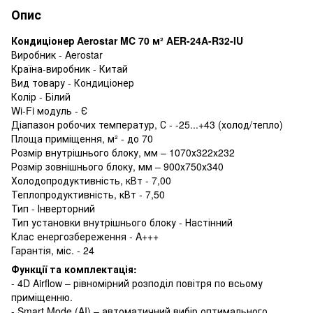
Опис
Кондиціонер Aerostar MC 70 м² AER-24A-R32-IU
Виробник - Aerostar
Країна-виробник - Китай
Вид товару - Кондиціонер
Колір - Білий
Wi-Fi модуль - Є
Діапазон робочих температур, С - -25...+43 (холод/тепло)
Площа приміщення, м² - до 70
Розмір внутрішнього блоку, мм – 1070х322х232
Розмір зовнішнього блоку, мм – 900х750х340
Холодопродуктивність, кВт - 7,00
Теплопродуктивність, кВт - 7,50
Тип - Інверторний
Тип установки внутрішнього блоку - Настінний
Клас енергозбереження - A+++
Гарантія, міс. - 24
Функції та комплектація:
- 4D Airflow – рівномірний розподіл повітря по всьому
приміщенню.
- Smart Mode (AI) – автоматичний вибір оптимального