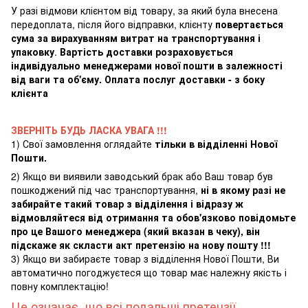
У разі відмови клієнтом від товару, за який була внесена
передоплата, після його відправки, клієнту
повертається
сума за вирахуванням витрат на транспортування і
упаковку
.
Вартість доставки розраховується
індивідуально менеджерами нової пошти в залежності
від ваги та об'єму. Оплата послуг доставки - з боку
клієнта
ЗВЕРНІТЬ БУДЬ ЛАСКА УВАГА !!!
1) Свої замовлення оглядайте
тільки в відділенні Нової
Пошти.
2) Якщо ви виявили заводський брак або Ваш товар був
пошкоджений під час транспортування,
ні в якому разі не
забирайте такий товар з відділення і відразу ж
відмовляйтеся від отримання та обов'язково повідомьте
про це Вашого менеджера (який вказан в чеку), він
підскаже як скласти акт претензію на нову пошту !!!
3) Якщо ви забираєте товар з відділення Нової Пошти, Ви
автоматично погоджуєтеся що товар має належну якість і
повну комплектацію!
Це означає, що всі подальші претензії