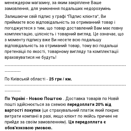
менеждером магазину, за яким закріплене Ваше
замовлення, для уникнення подальших недорозумінь
Залишаючи свій підпис у графі "Підпис клієнта", Ви
приймаєте всю відповідальність за отриманний товар і
погоджуєтеся з тим, що товар доставлений Вам має повну
комплектацію, цілісність і товарний вигляд. Це означає, що
з моменту підпису вже Ви несете всю подальшу
відповідальність за отриманий товар, тому всі подальші
претензіціі по якості, товарному вигляду та комплектації
враховуватися не будуть!
-----------------------------------------------------------------------------------
-----------
По Київській області -
25 грн / км.
-----------------------------------------------------------------------------------
-----------
По Україні - Новою Поштою
. Доставка товарів по Новій
пошті здійснюється за схемою
передоплати 20% від
вартості покупки
(це страхувальний платіж який покриє
витрати компанії в разі, якщо клієнт по якійсь причині не
прийде за своїм замовленням).
Ця передоплата є
обов'язковою умовою.