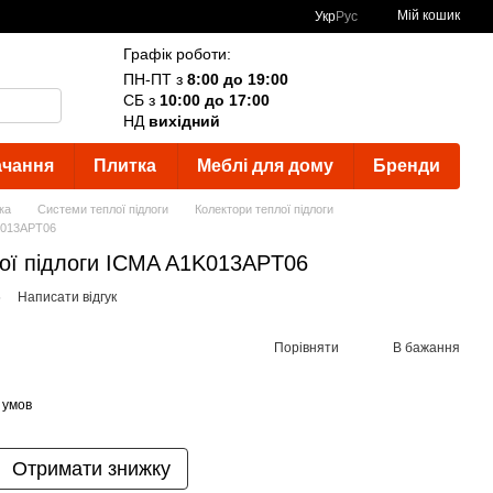
Мій кошик
Укр
Рус
Графік роботи:
ПН-ПТ з
8:00 до 19:00
СБ з
10:00 до 17:00
НД
вихідний
ачання
Плитка
Меблі для дому
Бренди
ка
Системи теплої підлоги
Колектори теплої підлоги
1K013APT06
лої підлоги ICMA A1K013APT06
6
Написати відгук
Порівняти
В бажання
 умов
Отримати знижку