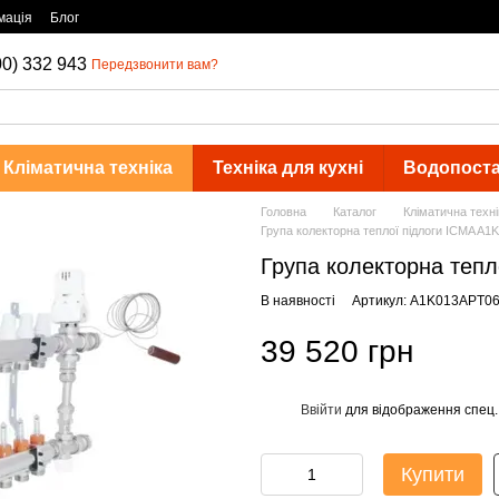
мація
Блог
00) 332 943
Передзвонити вам?
Кліматична техніка
Техніка для кухні
Водопост
Головна
Каталог
Кліматична техні
Група колекторна теплої підлоги ICMA A
Група колекторна теп
В наявності
Артикул: A1K013APT0
39 520 грн
Ввійти
для відображення спец.
%
Купити