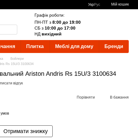
Мій кошик
Укр
Рус
Графік роботи:
ПН-ПТ з
8:00 до 19:00
СБ з
10:00 до 17:00
НД
вихідний
ачання
Плитка
Меблі для дому
Бренди
ка
Бойлери
dris Rs 15U/3 3100634
вальний Ariston Andris Rs 15U/3 3100634
писати відгук
Порівняти
В бажання
 умов
Отримати знижку