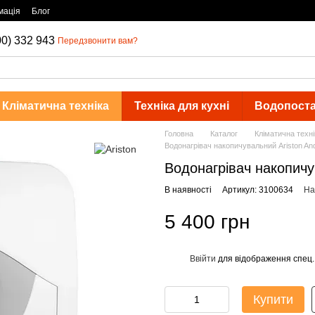
мація
Блог
00) 332 943
Передзвонити вам?
Кліматична техніка
Техніка для кухні
Водопост
Головна
Каталог
Кліматична техні
Водонагрівач накопичувальний Ariston An
Водонагрівач накопичу
В наявності
Артикул: 3100634
На
5 400 грн
Ввійти
для відображення спец.
%
Купити