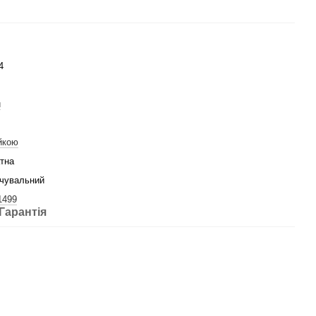
4
й
йкою
тна
чувальний
1499
Гарантія