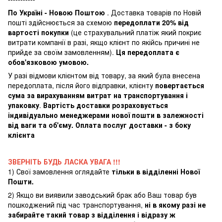
По Україні - Новою Поштою
. Доставка товарів по Новій
пошті здійснюється за схемою
передоплати 20% від
вартості покупки
(це страхувальний платіж який покриє
витрати компанії в разі, якщо клієнт по якійсь причині не
прийде за своїм замовленням).
Ця передоплата є
обов'язковою умовою.
У разі відмови клієнтом від товару, за який була внесена
передоплата, після його відправки, клієнту
повертається
сума за вирахуванням витрат на транспортування і
упаковку
.
Вартість доставки розраховується
індивідуально менеджерами нової пошти в залежності
від ваги та об'єму. Оплата послуг доставки - з боку
клієнта
ЗВЕРНІТЬ БУДЬ ЛАСКА УВАГА !!!
1) Свої замовлення оглядайте
тільки в відділенні Нової
Пошти.
2) Якщо ви виявили заводський брак або Ваш товар був
пошкоджений під час транспортування,
ні в якому разі не
забирайте такий товар з відділення і відразу ж