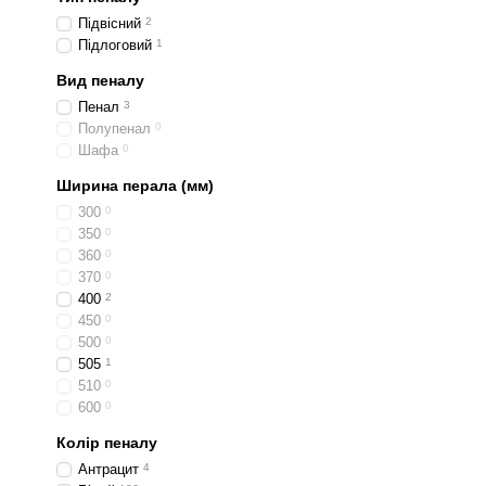
Підвісний
2
Підлоговий
1
Вид пеналу
Пенал
3
Полупенал
0
Шафа
0
Ширина перала (мм)
300
0
350
0
360
0
370
0
400
2
450
0
500
0
505
1
510
0
600
0
Колір пеналу
Антрацит
4