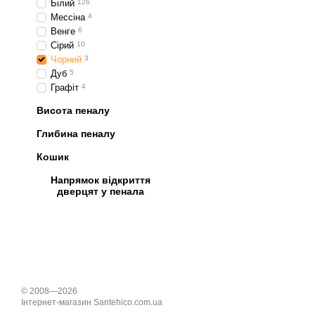
Білий
126
Мессіна
4
Венге
6
Сірий
10
Чорний
3
Дуб
5
Графіт
4
Висота пеналу
Глибина пеналу
Кошик
Напрямок відкриття
дверцят у пенала
© 2008—2026
Інтернет-магазин Santehico.com.ua