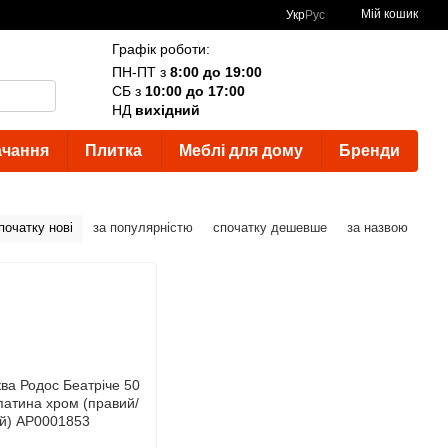
Мій кошик
Укр
Рус
Графік роботи:
ПН-ПТ з
8:00 до 19:00
СБ з
10:00 до 17:00
НД
вихідний
ачання
Плитка
Меблі для дому
Бренди
початку нові
за популярністю
спочатку дешевше
за назвою