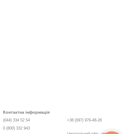
Контактна інформація
(044) 334 52 54
+38 (097) 976-48-28
0 (800) 332 943
Центральний офіс - місто Київ,