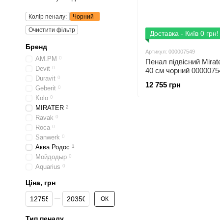
Колір пеналу:
Чорний
Очистити фільтр
Доставка - Київ 0 грн!
Бренд
Артикул: 000007549
AM.PM
0
Пенал підвісний Mirat
Devit
0
40 см чорний 0000075
Duravit
0
правий
12 755 грн
Geberit
0
Kolo
0
MIRATER
2
Ravak
0
Roca
0
Sanwerk
0
Аква Родос
1
Мойдодыр
0
Aquarius
0
Ціна, грн
Від Ціна, грн
До Ціна, грн
ОК
Тип пеналу