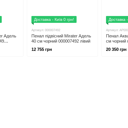
Доставка - Київ 0 грн!
Доставка -
Артикул: 000007492
Артикул: АР00
er Адель
Пенал підвісний Mirater Адель
Пенал Аква
49
40 см чорний 000007492 лівий
см чорний 
(правий/лі
12 755 грн
20 350 грн