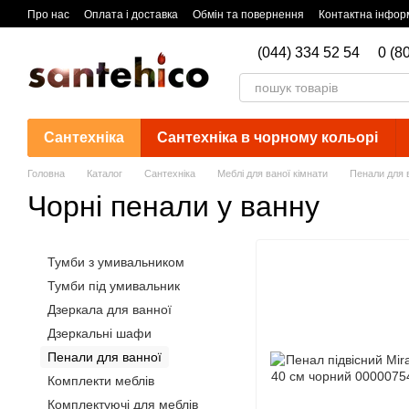
Перейти до основного контенту
Про нас
Оплата і доставка
Обмін та повернення
Контактна інфор
(044) 334 52 54
0 (8
Сантехніка
Сантехніка в чорному кольорі
Головна
Каталог
Сантехніка
Меблі для ваної кімнати
Пенали для 
Чорні пенали у ванну
Тумби з умивальником
Тумби під умивальник
Дзеркала для ванної
Дзеркальні шафи
Пенали для ванної
Комплекти меблів
Комплектуючі для меблів