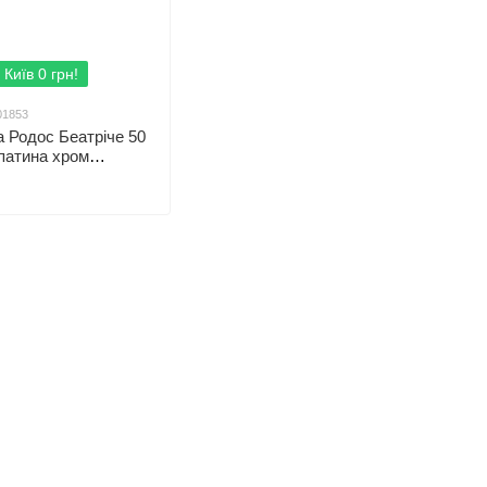
 Київ 0 грн!
01853
 Родос Беатріче 50
патина хром
вий) АР0001853